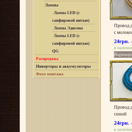
Лампы
Лампа LED (с
сапфировой нитью)
Провод д
Лампа Эдисона
с молок
Лампа LED (с
24
грн.
сапфировой нитью)
в наличи
QG
Вариаци
Распродажа
Инверторы и аккумуляторы
Фото монтажа
Провод 
синий
24
грн.
в наличи