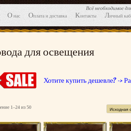
Всё необходимое д
О
О
К
Л
нас
плата и доставка
онтакты
ичный каб
вода для освещения
Хотите купить дешевле? -> Р
ение 1–24 из 50