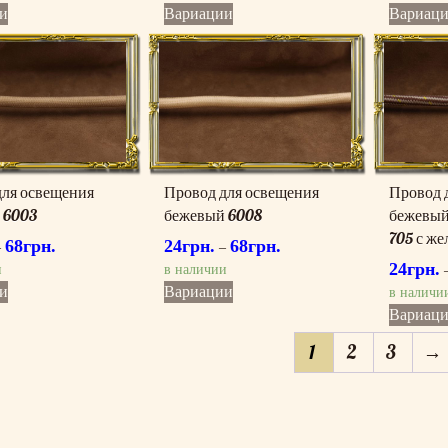
Этот
Этот
и
Вариации
Вариац
товар
товар
имеет
имеет
несколько
несколько
вариаций.
вариаций.
Опции
Опции
можно
можно
выбрать
выбрать
на
на
для освещения
Провод для освещения
Провод 
странице
странице
 6003
бежевый 6008
бежевый
товара.
товара.
705 с же
68
грн.
24
грн.
68
грн.
–
–
24
грн.
и
в наличии
Этот
Этот
и
Вариации
в наличи
товар
товар
Вариац
имеет
имеет
1
2
3
→
несколько
несколько
вариаций.
вариаций.
Опции
Опции
можно
можно
выбрать
выбрать