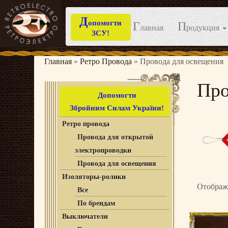
Д
опомогти
Г
П
лавная
родукция
ЗСУ!
Перейти
к
Главная
»
Ретро Провода
»
Провода для освещения
содержимому
Про
Допомогти
Збройним Силам України!
Ретро провода
Провода для открытой
электропроводки
Провода для освещения
Изоляторы-ролики
Отображ
Все
По брендам
Выключатели