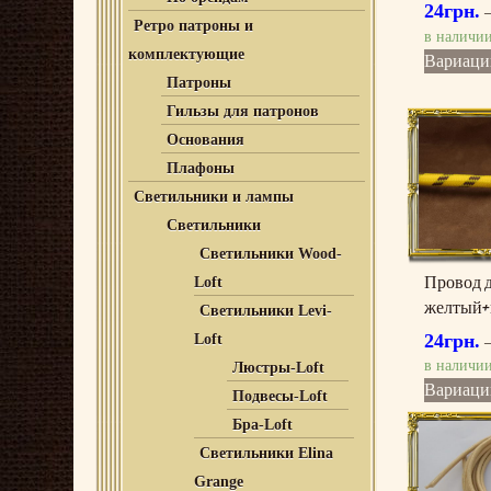
24
грн.
Ретро патроны и
в наличи
комплектующие
Вариаци
Патроны
Гильзы для патронов
Основания
Плафоны
Светильники и лампы
Светильники
Светильники Wood-
Провод 
Loft
желтый+
Светильники Levi-
24
грн.
Loft
в наличи
Люстры-Loft
Вариаци
Подвесы-Loft
Бра-Loft
Светильники Elina
Grange