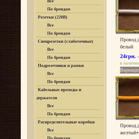
Все
По брендам
Розетки (220В)
Все
По брендам
Провод 
Спецрозетки (слаботочные)
белый
Все
24
грн.
По брендам
в наличи
Подрозетники и рамки
Вариаци
Все
По брендам
Кабельные проходы и
держатели
Все
По брендам
Распределительные коробки
Провод 
Все
желтый+
По брендам