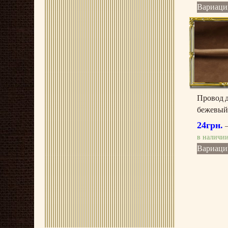
Вариаци
Провод 
бежевый
24
грн.
в наличи
Вариаци