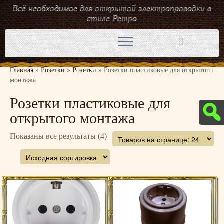
Всё необходимое для открытой электропроводки в
стиле Ретро
Перейти
к
содержимому
Главная
»
Розетки
»
Розетки
»
Розетки пластиковые для открытого
монтажа
Розетки пластиковые для
открытого монтажа
Показаны все результаты (4)