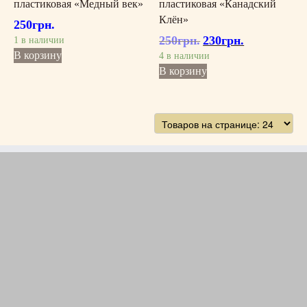
пластиковая «Медный век»
пластиковая «Канадский
Клён»
250
грн.
250
грн.
230
грн.
Первоначальная
Текущая
1 в наличии
цена
цена:
В корзину
4 в наличии
составляла
230грн..
В корзину
250грн..