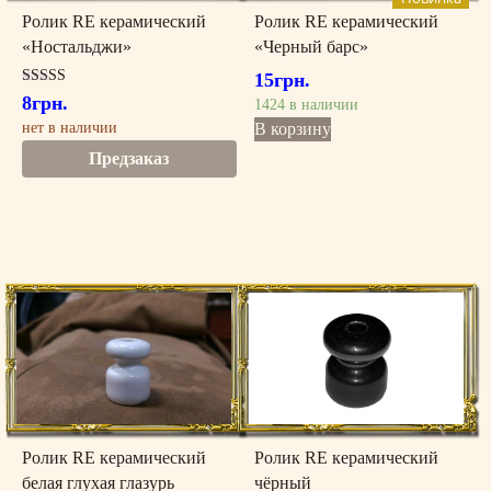
Ролик RE керамический
Ролик RE керамический
«Ностальджи»
«Черный барс»
15
грн.
Оценка
8
грн.
1424 в наличии
5.00
из 5
нет в наличии
В корзину
Предзаказ
Ролик RE керамический
Ролик RE керамический
белая глухая глазурь
чёрный