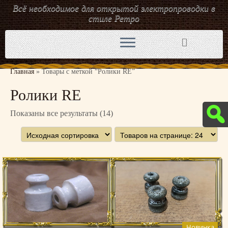
Всё необходимое для открытой электропроводки в
стиле Ретро
Перейти
к
содержимому
Главная
»
Товары с меткой “Ролики RE”
Ролики RE
Показаны все результаты (14)
Новинка