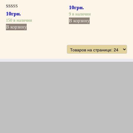
10
грн.
Оценка
10
грн.
9 в наличии
5.00
из 5
150 в наличии
В корзину
В корзину