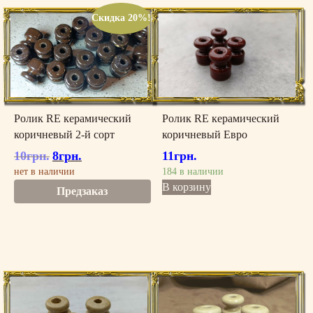
Скидка 20%!
Ролик RE керамический
Ролик RE керамический
коричневый 2-й сорт
коричневый Евро
10
грн.
8
грн.
11
грн.
Первоначальная
Текущая
цена
цена:
нет в наличии
184 в наличии
составляла
8грн..
В корзину
Предзаказ
10грн..