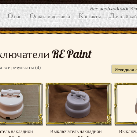
Всё необходимое д
О
О
К
Л
нас
плата и доставка
онтакты
ичный каб
лючатели RE Paint
 все результаты (4)
тель накладной
Выключатель накладной
Выключа