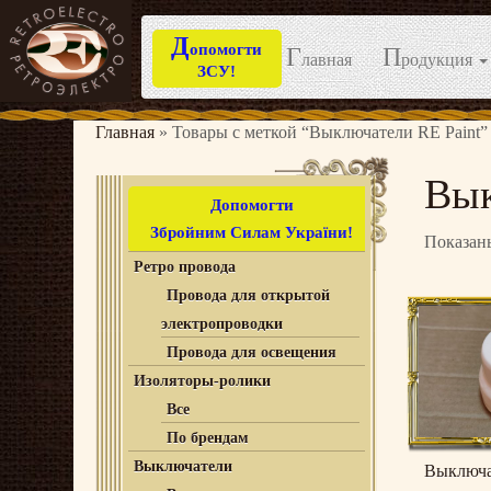
Д
опомогти
Г
П
лавная
родукция
ЗСУ!
Перейти
к
Главная
»
Товары с меткой “Выключатели RE Paint”
содержимому
Вык
Допомогти
Збройним Силам України!
Показаны
Ретро провода
Провода для открытой
электропроводки
Провода для освещения
Изоляторы-ролики
Все
По брендам
Выключатели
Выключа