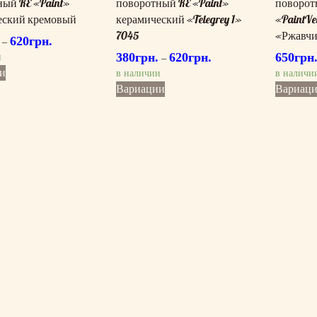
ый RE «Paint»
поворотный RE «Paint»
поворот
еский кремовый
керамический «Telegrey 1»
«PaintVe
7045
«Ржавч
620
грн.
–
380
грн.
620
грн.
650
грн
и
–
Этот
и
в наличии
в наличи
товар
Этот
Вариации
Вариац
имеет
товар
несколько
имеет
вариаций.
несколько
Опции
вариаций.
можно
Опции
выбрать
можно
на
выбрать
странице
на
товара.
странице
товара.