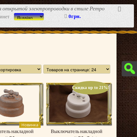
ля открытой электропроводки в стиле Ретро
0грн.
инет
Скидка up to 21%!
Новинка
тель накладной
Выключатель накладной