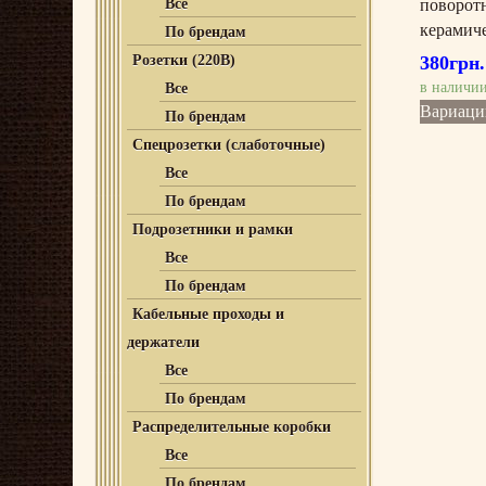
поворотн
Все
керамич
По брендам
Розетки (220В)
380
грн.
в наличи
Все
Вариаци
По брендам
Спецрозетки (слаботочные)
Все
По брендам
Подрозетники и рамки
Все
По брендам
Кабельные проходы и
держатели
Все
По брендам
Распределительные коробки
Все
По брендам