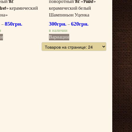
ный RE
поворотный RE «Paint»
lvet» керамический
керамический белый
ина»
Шампиньон Уценка
.
850
грн.
300
грн.
620
грн.
–
–
и
в наличии
Этот
Этот
ии
Вариации
товар
товар
имеет
имеет
несколько
несколько
вариаций.
вариаций.
Опции
Опции
можно
можно
выбрать
выбрать
на
на
странице
странице
товара.
товара.