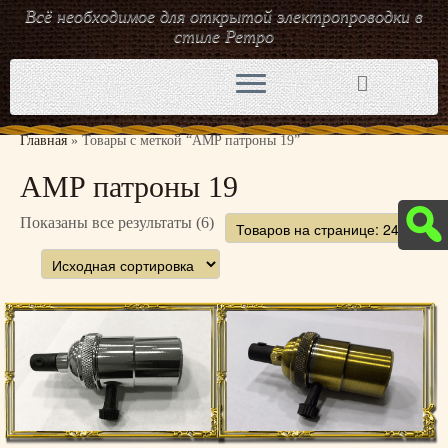
Всё необходимое для открытой электропроводки в
стиле Ретро
Перейти
к
содержимому
Главная
»
Товары с меткой “AMP патроны 19”
AMP патроны 19
Показаны все результаты (6)