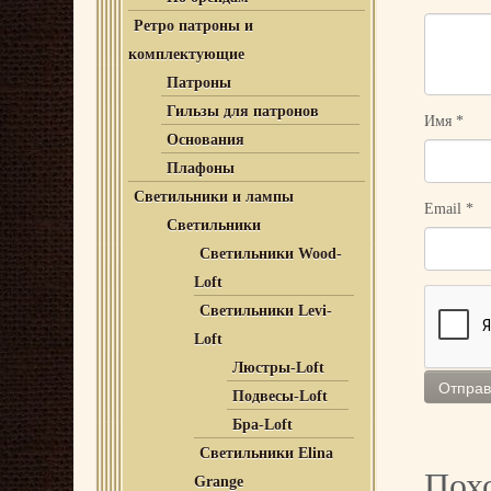
Ретро патроны и
комплектующие
Патроны
Гильзы для патронов
Имя
*
Основания
Плафоны
Светильники и лампы
Email
*
Светильники
Светильники Wood-
Loft
Светильники Levi-
Loft
Люстры-Loft
Подвесы-Loft
Бра-Loft
Светильники Elina
Пох
Grange