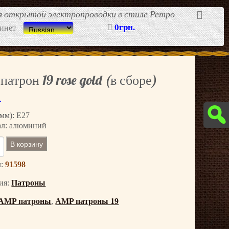
ля открытой электропроводки в стиле Ретро
0грн.
инет
атрон 19 rose gold (в сборе)
.
(мм): E27
ал: алюминий
В корзину
л:
91598
ия:
Патроны
AMP патроны
,
AMP патроны 19