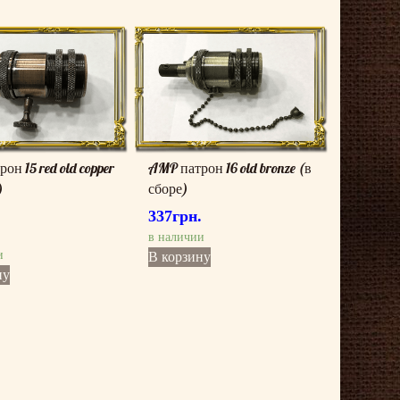
он 15 red old copper
AMP патрон 16 old bronze (в
)
сборе)
337
грн.
.
в наличии
и
В корзину
ну