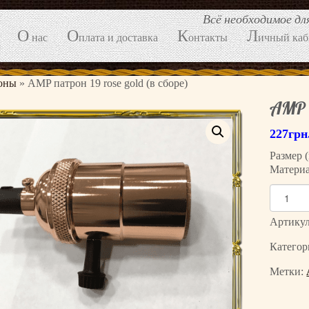
Всё необходимое д
О
О
К
Л
нас
плата и доставка
онтакты
ичный каб
оны
»
AMP патрон 19 rose gold (в сборе)
AMP п
227
грн
Размер 
Матери
К
о
л
Артику
и
Категор
ч
е
Метки:
с
т