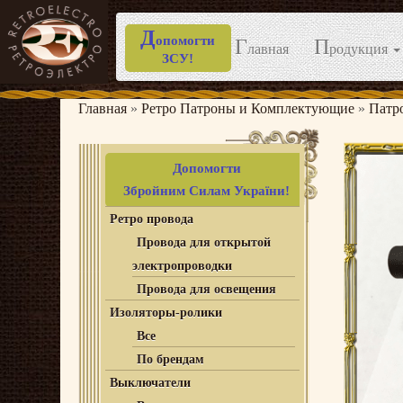
Д
опомогти
Г
П
лавная
родукция
ЗСУ!
Перейти
к
Главная
»
Ретро Патроны и Комплектующие
»
Патр
содержимому
Допомогти
Збройним Силам України!
Ретро провода
Провода для открытой
электропроводки
Провода для освещения
Изоляторы-ролики
Все
По брендам
Выключатели