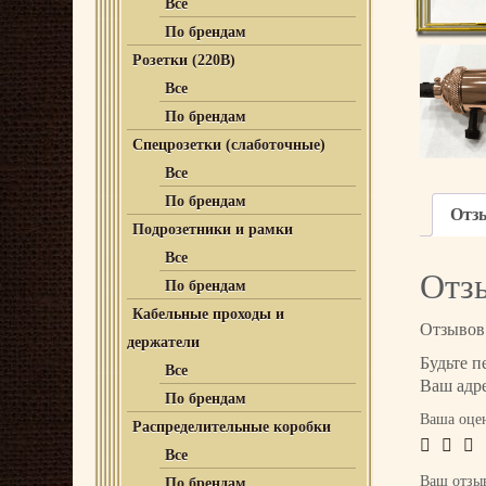
Все
По брендам
Розетки (220В)
Все
По брендам
Спецрозетки (слаботочные)
Все
По брендам
Отз
Подрозетники и рамки
Все
Отз
По брендам
Кабельные проходы и
Отзывов 
держатели
Будьте п
Все
Ваш адре
По брендам
Ваша оце
Распределительные коробки
Все
Ваш отз
По брендам