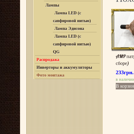
Лампы
Лампа LED (с
сапфировой нитью)
Лампа Эдисона
Лампа LED (с
сапфировой нитью)
QG
AMP патро
Распродажа
сборе)
Инверторы и аккумуляторы
233
грн.
Фото монтажа
в наличи
В корзи