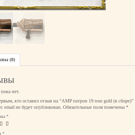
в
о
т
о
в
а
р
а
A
ывы (0)
M
P
п
ывы
а
т
пока нет.
р
ервым, кто оставил отзыв на “AMP патрон 19 rose gold (в сборе)”
о
с email не будет опубликован.
Обязательные поля помечены
*
н
1
нка
*
9
r
ыв
*
o