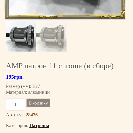
AMP патрон 11 chrome (в сборе)
195
грн.
Размер (мм): E27
Материал: алюминий
К
В корзину
о
л
Артикул:
28476
и
Категория:
Патроны
ч