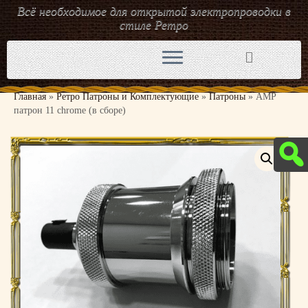
Всё необходимое для открытой электропроводки в
стиле Ретро
Перейти
к
содержимому
Главная
»
Ретро Патроны и Комплектующие
»
Патроны
»
AMP
патрон 11 chrome (в сборе)