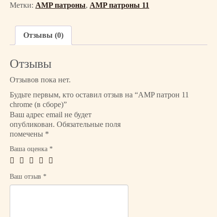
е
Метки:
AMP патроны
,
AMP патроны 11
с
т
в
Отзывы (0)
о
т
Отзывы
о
в
Отзывов пока нет.
а
Будьте первым, кто оставил отзыв на “AMP патрон 11
р
chrome (в сборе)”
а
Ваш адрес email не будет
A
опубликован.
Обязательные поля
M
помечены
*
P
Ваша оценка
*
п
а
т
Ваш отзыв
*
р
о
н
1