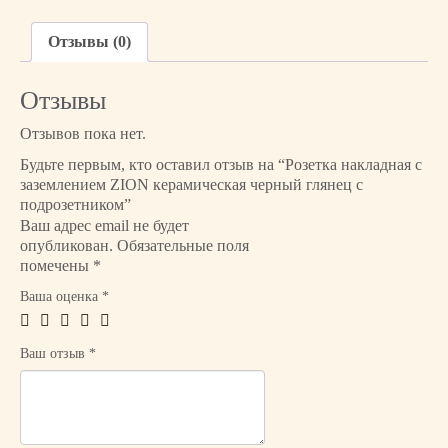
т
в
Отзывы (0)
о
т
Отзывы
о
в
Отзывов пока нет.
а
Будьте первым, кто оставил отзыв на “Розетка накладная с
р
заземлением ZION керамическая черный глянец с
а
подрозетником”
Р
Ваш адрес email не будет
о
опубликован.
Обязательные поля
з
помечены
*
е
Ваша оценка
*
т
к
а
Ваш отзыв
*
н
а
к
л