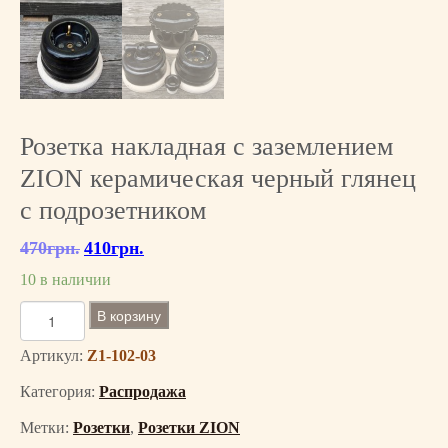
Розетка накладная с заземлением
ZION керамическая черный глянец
с подрозетником
470
грн.
Первоначальная
410
грн.
Текущая
цена
цена:
10 в наличии
составляла
410грн..
470грн..
К
В корзину
о
л
Артикул:
Z1-102-03
и
Категория:
Распродажа
ч
е
Метки:
Розетки
,
Розетки ZION
с