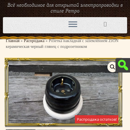
Всё необходимое для открытой электропроводки в
стиле Ретро
Перейти
к
содержимому
Главная
»
Распродажа
»
Розетка накладная с заземлением ZION
керамическая черный глянец с подрозетником
Распродажа остатков!