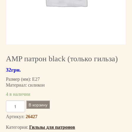
AMP патрон black (только гильза)
32
грн.
Размер (мм): E27
Материал: силикон
4 в наличии
К
В корзину
о
л
Артикул:
26427
и
Категория:
Гильзы для патронов
ч