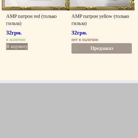
AMP патрон red (только
AMP патрон yellow (только
гильза)
гильза)
32
грн.
32
грн.
в наличии
нет в наличии
В корзину
Предзаказ