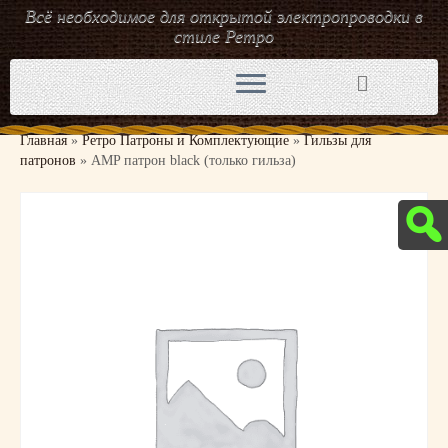
Всё необходимое для открытой электропроводки в
стиле Ретро
Перейти
к
содержимому
Главная
»
Ретро Патроны и Комплектующие
»
Гильзы для
патронов
»
AMP патрон black (только гильза)