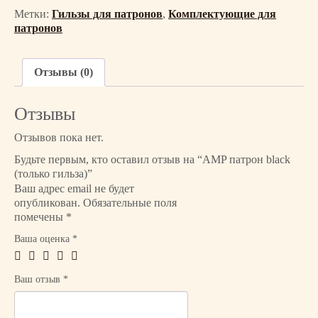
е
Метки:
Гильзы для патронов
,
Комплектующие для
с
патронов
т
в
о
Отзывы (0)
т
о
Отзывы
в
а
Отзывов пока нет.
р
Будьте первым, кто оставил отзыв на “AMP патрон black
а
(только гильза)”
A
Ваш адрес email не будет
M
опубликован.
Обязательные поля
P
помечены
*
п
Ваша оценка
*
а
т
р
Ваш отзыв
*
о
н