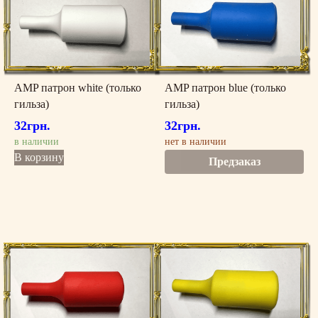
AMP патрон white (только
AMP патрон blue (только
гильза)
гильза)
32
грн.
32
грн.
в наличии
нет в наличии
В корзину
Предзаказ