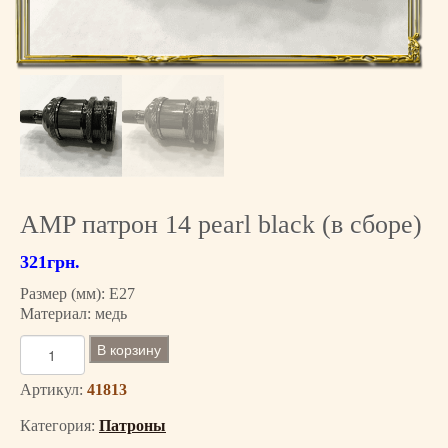
AMP патрон 14 pearl black (в сборе)
321
грн.
Размер (мм): E27
Материал: медь
К
В корзину
о
л
Артикул:
41813
и
Категория:
Патроны
ч