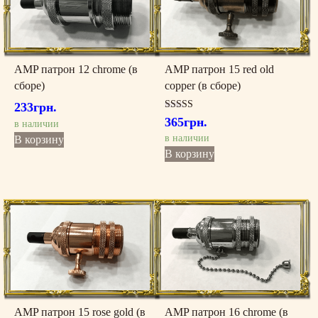
AMP патрон 12 chrome (в
AMP патрон 15 red old
сборе)
copper (в сборе)
233
грн.
Оценка
365
грн.
в наличии
5.00
из 5
в наличии
В корзину
В корзину
AMP патрон 15 rose gold (в
AMP патрон 16 chrome (в