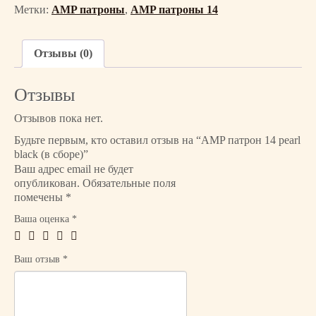
е
Метки:
AMP патроны
,
AMP патроны 14
с
т
в
Отзывы (0)
о
т
Отзывы
о
в
Отзывов пока нет.
а
Будьте первым, кто оставил отзыв на “AMP патрон 14 pearl
р
black (в сборе)”
а
Ваш адрес email не будет
A
опубликован.
Обязательные поля
M
помечены
*
P
Ваша оценка
*
п
а
т
Ваш отзыв
*
р
о
н
1