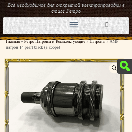
Всё необходимое для открытой электропроводки в
стиле Ретро
Перейти
к
содержимому
Главная
»
Ретро Патроны и Комплектующие
»
Патроны
»
AMP
патрон 14 pearl black (в сборе)