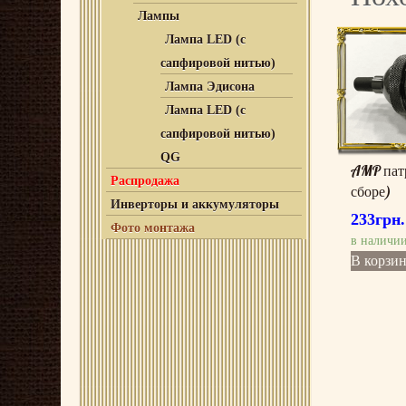
Лампы
Лампа LED (с
сапфировой нитью)
Лампа Эдисона
Лампа LED (с
сапфировой нитью)
QG
AMP патро
Распродажа
сборе)
Инверторы и аккумуляторы
233
грн.
Фото монтажа
в наличи
В корзи