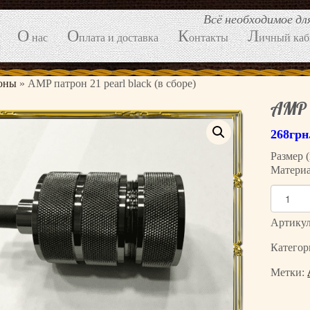
Всё необходимое д
О
О
К
Л
нас
плата и доставка
онтакты
ичный каб
оны
»
AMP патрон 21 pearl black (в сборе)
AMP п
268
грн
Размер 
Матери
К
о
л
Артику
и
Категор
ч
е
Метки:
с
т