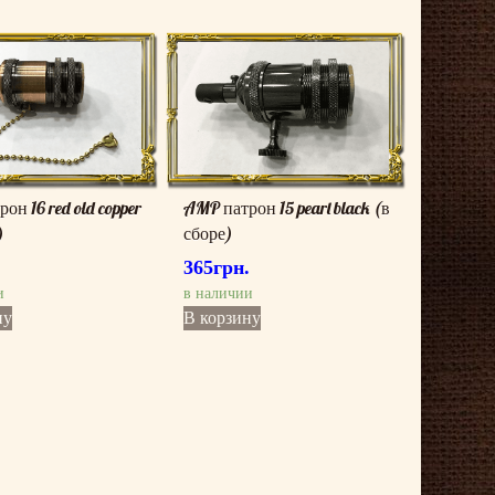
он 16 red old copper
AMP патрон 15 pearl black (в
)
сборе)
.
365
грн.
и
в наличии
ну
В корзину