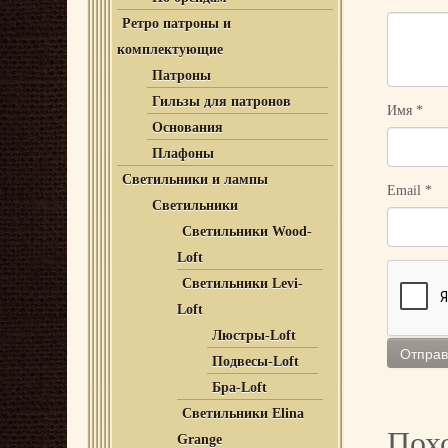
Ретро патроны и
комплектующие
Патроны
Гильзы для патронов
Имя
*
Основания
Плафоны
Светильники и лампы
Email
*
Светильники
Светильники Wood-
Loft
Светильники Levi-
Loft
Люстры-Loft
Подвесы-Loft
Бра-Loft
Светильники Elina
Пох
Grange