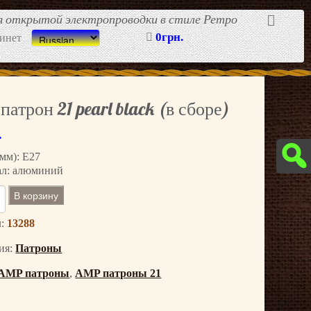
ля открытой электропроводки в стиле Ретро
0грн.
инет
атрон 21 pearl black (в сборе)
.
(мм): E27
ал: алюминий
В корзину
л:
13288
ия:
Патроны
AMP патроны
,
AMP патроны 21