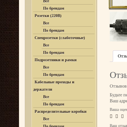
Все
По брендам
Розетки (220В)
Все
По брендам
Спецрозетки (слаботочные)
Все
По брендам
Отз
Подрозетники и рамки
Все
Отз
По брендам
Кабельные проходы и
Отзывов 
держатели
Будьте п
Все
Ваш адре
По брендам
Ваша оце
Распределительные коробки
Все
Ваш отз
По брендам