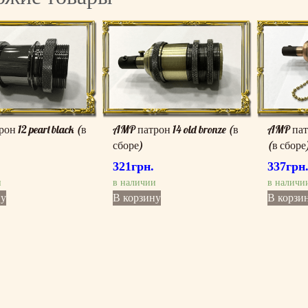
н 12 pearl black (в
AMP патрон 14 old bronze (в
AMP патр
сборе)
(в сборе
321
грн.
337
грн
и
в наличии
в наличи
ну
В корзину
В корзи