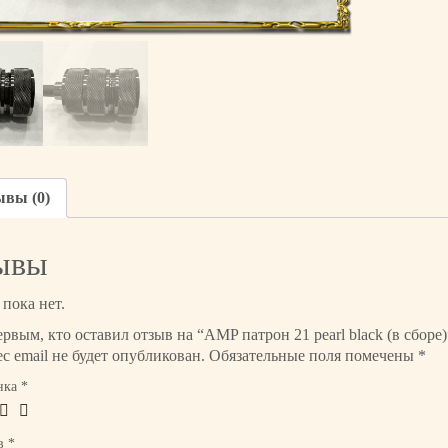
в
о
т
о
в
а
р
а
A
ывы (0)
M
P
п
ывы
а
т
пока нет.
р
ервым, кто оставил отзыв на “AMP патрон 21 pearl black (в сборе)
о
с email не будет опубликован.
Обязательные поля помечены
*
н
2
нка
*
1
p
ыв
*
e