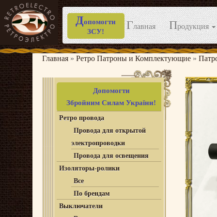
Д
опомогти
Г
П
лавная
родукция
ЗСУ!
Перейти
к
Главная
»
Ретро Патроны и Комплектующие
»
Патр
содержимому
Допомогти
Збройним Силам України!
Ретро провода
Провода для открытой
электропроводки
Провода для освещения
Изоляторы-ролики
Все
По брендам
Выключатели