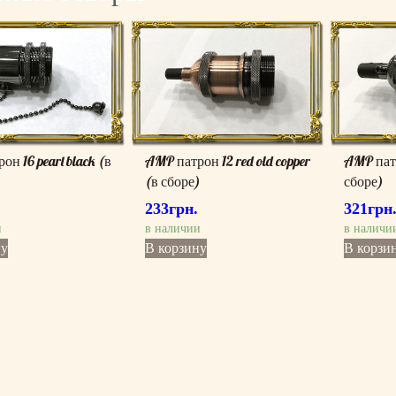
н 16 pearl black (в
AMP патрон 12 red old copper
AMP патр
(в сборе)
сборе)
233
грн.
321
грн
и
в наличии
в наличи
ну
В корзину
В корзи