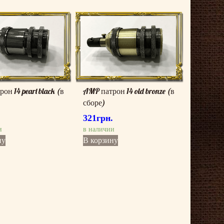
он 14 pearl black (в
AMP патрон 14 old bronze (в
сборе)
.
321
грн.
и
в наличии
ну
В корзину