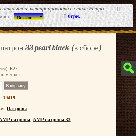
ля открытой электропроводки в стиле Ретро
0грн.
инет
атрон 33 pearl black (в сборе)
(мм): E27
л: металл
В корзину
л:
19419
ия:
Патроны
AMP патроны
,
AMP патроны 33