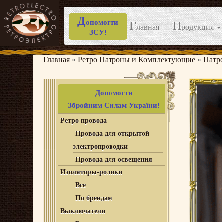
Д
опомогти
Г
П
лавная
родукция
ЗСУ!
Перейти
к
Главная
»
Ретро Патроны и Комплектующие
»
Патр
содержимому
Допомогти
Збройним Силам України!
Ретро провода
Провода для открытой
электропроводки
Провода для освещения
Изоляторы-ролики
Все
По брендам
Выключатели