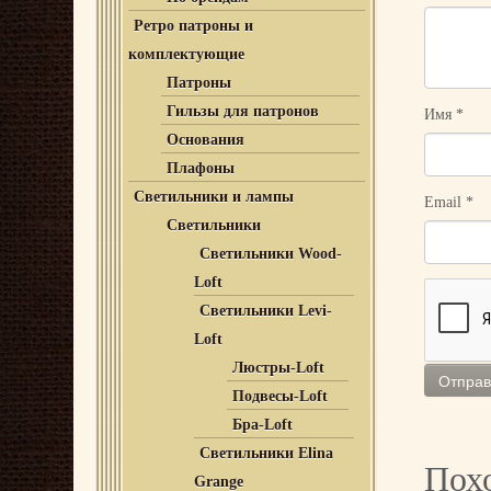
Ретро патроны и
комплектующие
Патроны
Гильзы для патронов
Имя
*
Основания
Плафоны
Светильники и лампы
Email
*
Светильники
Светильники Wood-
Loft
Светильники Levi-
Loft
Люстры-Loft
Подвесы-Loft
Бра-Loft
Светильники Elina
Пох
Grange