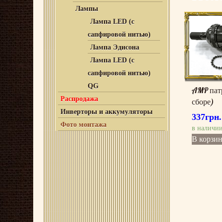
Лампы
Лампа LED (с
сапфировой нитью)
Лампа Эдисона
Лампа LED (с
сапфировой нитью)
QG
AMP патро
Распродажа
сборе)
Инверторы и аккумуляторы
337
грн.
Фото монтажа
в наличи
В корзи