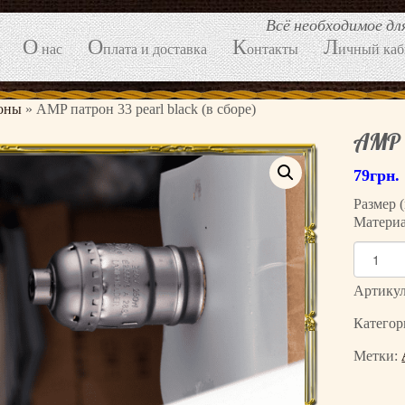
Всё необходимое д
О
О
К
Л
нас
плата и доставка
онтакты
ичный каб
оны
»
AMP патрон 33 pearl black (в сборе)
AMP п
79
грн.
Размер 
Материа
К
о
л
Артику
и
Категор
ч
е
Метки:
с
т