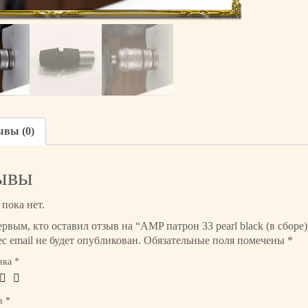
в
о
т
о
в
а
р
а
A
ывы (0)
M
P
ывы
п
а
т
пока нет.
р
ервым, кто оставил отзыв на “AMP патрон 33 pearl black (в сборе)
о
с email не будет опубликован.
Обязательные поля помечены
*
н
3
нка
*
3
p
ыв
*
e