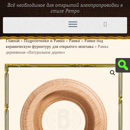
Всё необходимое для открытой электропроводки в
стиле Ретро
Перейти
к
содержимому
Главная
»
Подрозетники и Рамки
»
Рамки
»
Рамки под
керамическую фурнитуру для открытого монтажа
»
Рамка
деревянная «Натуральное дерево»