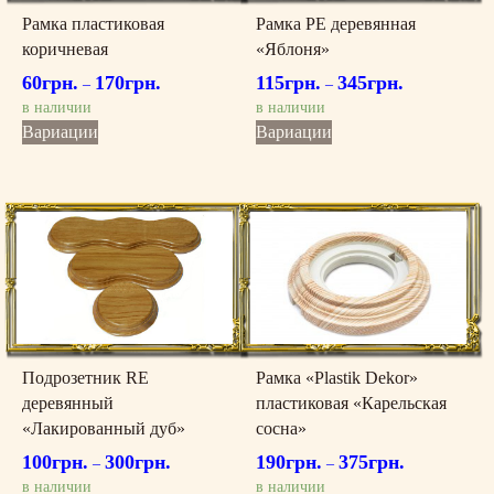
Рамка пластиковая
Рамка РЕ деревянная
коричневая
«Яблоня»
60
грн.
170
грн.
115
грн.
345
грн.
–
–
в наличии
в наличии
Этот
Этот
Вариации
Вариации
товар
товар
имеет
имеет
несколько
несколько
вариаций.
вариаций.
Опции
Опции
можно
можно
выбрать
выбрать
на
на
странице
странице
товара.
товара.
Подрозетник RE
Рамка «Plastik Dekor»
деревянный
пластиковая «Карельская
«Лакированный дуб»
сосна»
100
грн.
300
грн.
190
грн.
375
грн.
–
–
в наличии
в наличии