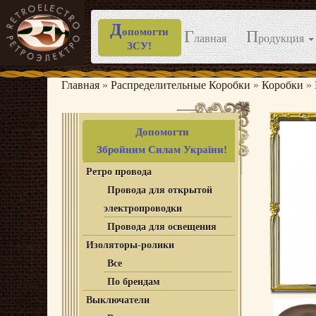
Д
опомогти
Г
П
лавная
родукция
ЗСУ!
Перейти
к
Главная
»
Распределительные Коробки
»
Коробки
»
содержимому
Допомогти
Збройним Силам України!
Ретро провода
Провода для открытой
электропроводки
Провода для освещения
Изоляторы-ролики
Все
По брендам
Выключатели