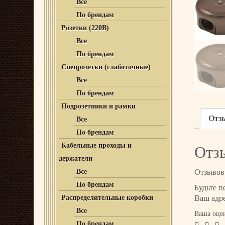
Все
По брендам
Розетки (220В)
Все
По брендам
Спецрозетки (слаботочные)
Все
По брендам
Подрозетники и рамки
Отз
Все
По брендам
Отз
Кабельные проходы и
держатели
Отзывов 
Все
По брендам
Будьте п
Ваш адре
Распределительные коробки
Все
Ваша оце
По брендам