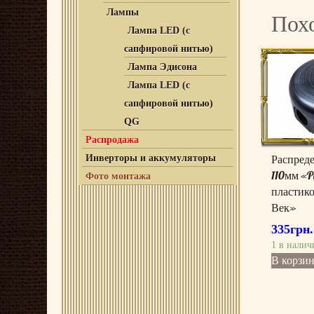
Лампы
Пох
Лампа LED (с
сапфировой нитью)
Лампа Эдисона
Лампа LED (с
сапфировой нитью)
QG
Распродажа
Распреде
Инверторы и аккумуляторы
110мм «P
Фото монтажа
пластик
Век»
335
грн.
1 в налич
В корзи