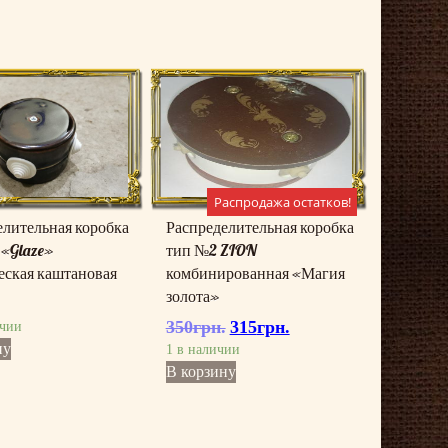
Распродажа остатков!
елительная коробка
Распределительная коробка
 «Glaze»
тип №2 ZION
еская каштановая
комбинированная «Магия
золота»
.
350
грн.
315
грн.
Первоначальная
Текущая
ичии
цена
цена:
ну
1 в наличии
составляла
315грн..
В корзину
350грн..