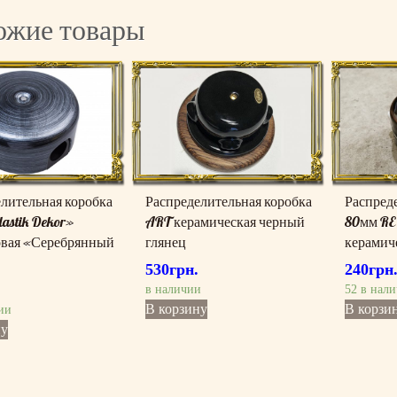
м
ожие товары
и
ч
е
с
к
а
я
к
о
р
лительная коробка
Распределительная коробка
Распред
и
lastik Dekor»
ART керамическая черный
80мм RE
ч
овая «Серебрянный
глянец
керамич
н
530
грн.
240
грн
е
в наличии
52 в нал
в
В корзину
В корзи
ии
а
ну
я