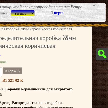
ля открытой электропроводки в стиле Ретро
0грн.
инет
ная коробка 78мм керамическая коричневая
ределительная коробка 78мм
мическая коричневая
.
ичии
В корзину
л:
B1-521-02-K
ия:
Коробки керамические для открытого
а
Бренд
,
Распределительные коробки
,
делительные коробки
,
Распределительные