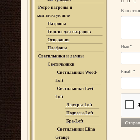
Ретро патроны и
Ваш отз
комплектующие
Патроны
Гильзы для патронов
Основания
Имя
*
Плафоны
Светильники и лампы
Светильники
Email
*
Светильники Wood-
Loft
Светильники Levi-
Loft
Люстры-Loft
Подвесы-Loft
Бра-Loft
Светильники Elina
Grange