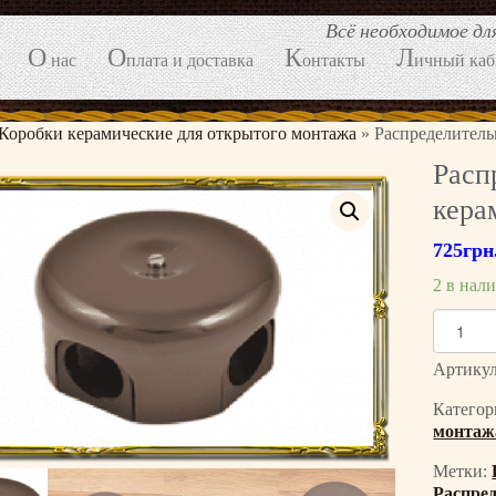
Всё необходимое д
О
О
К
Л
нас
плата и доставка
онтакты
ичный каб
Коробки керамические для открытого монтажа
»
Распределитель
Расп
кера
725
грн
2 в нал
К
о
л
Артику
и
Категор
ч
монтаж
е
с
Метки:
т
Распре