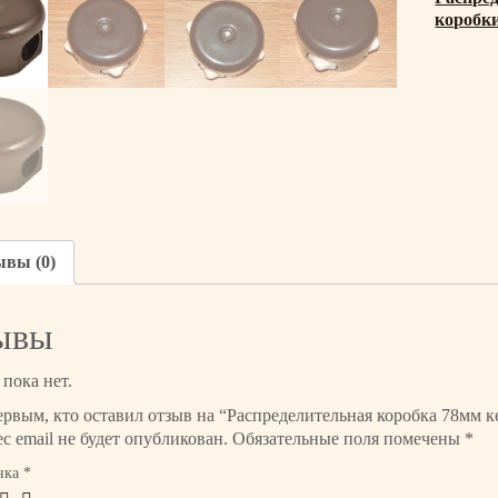
в
коробк
о
т
о
в
а
р
а
Р
а
ывы (0)
с
п
р
ывы
е
д
пока нет.
е
л
ервым, кто оставил отзыв на “Распределительная коробка 78мм 
и
с email не будет опубликован.
Обязательные поля помечены
*
т
нка
*
е