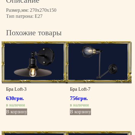
Описание
т
Размер,мм: 270x270x150
о
Тип патрона: E27
в
а
Похожие товары
р
а
Б
р
а
L
o
f
t
Бра Loft-3
Бра Loft-7
-
630
грн.
756
грн.
1
1
в наличии
в наличии
В корзину
В корзину