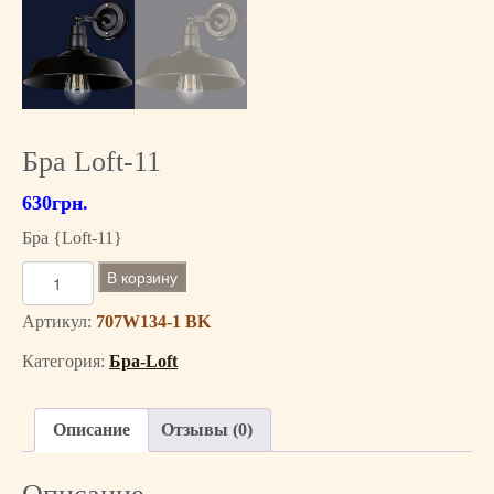
Бра Loft-11
630
грн.
Бра {Loft-11}
К
В корзину
о
л
Артикул:
707W134-1 BK
и
Категория:
Бра-Loft
ч
е
с
Описание
Отзывы (0)
т
в
о