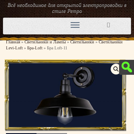
Всё необходимое для открытой электропроводки в
стиле Ретро
Перейти
к
содержимому
Главная
»
Светильники и Лампы
»
Светильники
»
Светильники
Levi-Loft
»
Бра-Loft
»
Бра Loft-11