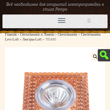
Всё необходимое для открытой электропроводки в
стиле Ретро
Перейти
к
содержимому
Главная
»
Светильники и Лампы
»
Светильники
»
Светильники
Levi-Loft
»
Люстры-Loft
»
705A85