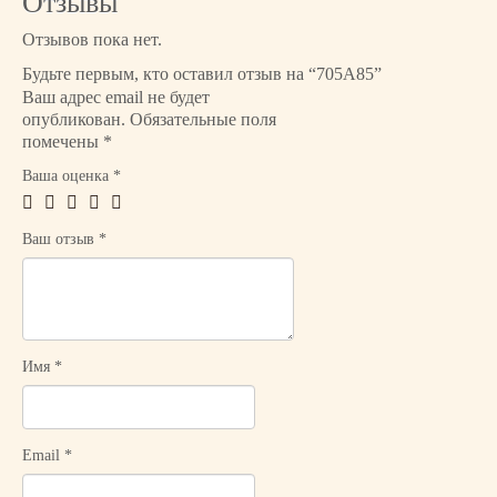
Отзывы
о
Отзывов пока нет.
т
о
Будьте первым, кто оставил отзыв на “705A85”
в
Ваш адрес email не будет
опубликован.
Обязательные поля
а
помечены
*
р
а
Ваша оценка
*
7
0
Ваш отзыв
*
5
A
8
5
Имя
*
Email
*