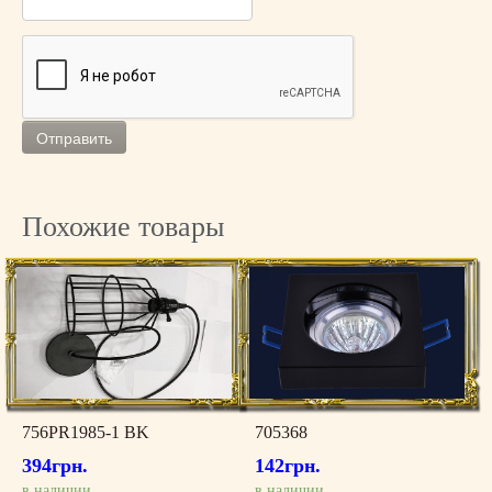
Похожие товары
756PR1985-1 BK
705368
394
грн.
142
грн.
в наличии
в наличии