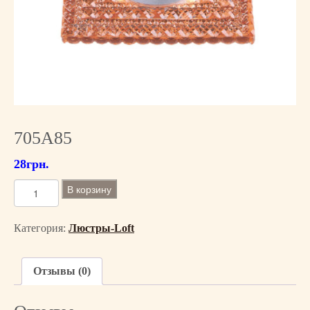
705A85
28
грн.
К
В корзину
о
л
Категория:
Люстры-Loft
и
ч
е
Отзывы (0)
с
т
в