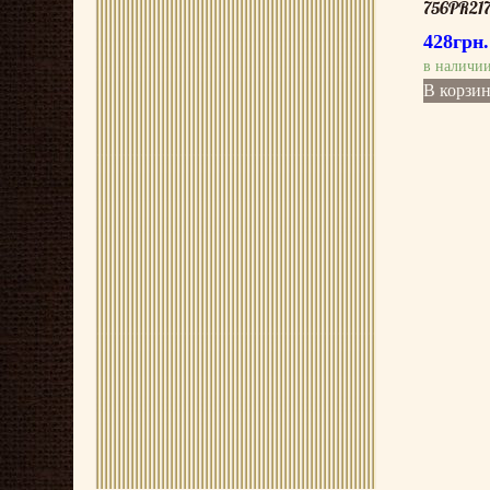
756PR217
428
грн.
в наличи
В корзи