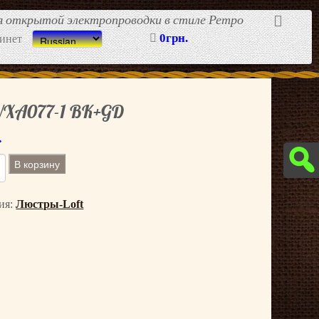
ля открытой электропроводки в стиле Ретро
0грн.
инет
XA077-1 BK+GD
.
В корзину
ия:
Люстры-Loft