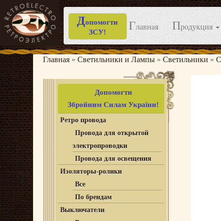
Д
опомогти
Г
П
лавная
родукция
ЗСУ!
Перейти
к
Главная
»
Светильники и Лампы
»
Светильники
»
С
содержимому
Допомогти
Збройним Силам України!
Ретро провода
Провода для открытой
электропроводки
Провода для освещения
Изоляторы-ролики
Все
По брендам
Выключатели