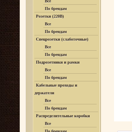
Все
По брендам
Розетки (220В)
Все
По брендам
Спецрозетки (слаботочные)
Все
По брендам
Подрозетники и рамки
Все
По брендам
Кабельные проходы и
держатели
Все
По брендам
Распределительные коробки
Все
По брендам