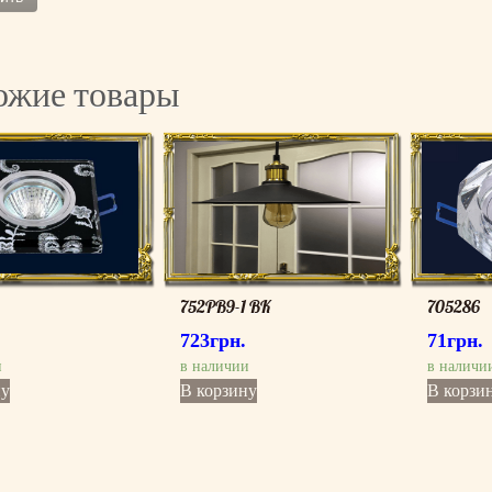
ожие товары
752PB9-1 BK
705286
723
грн.
71
грн.
и
в наличии
в наличи
ну
В корзину
В корзи