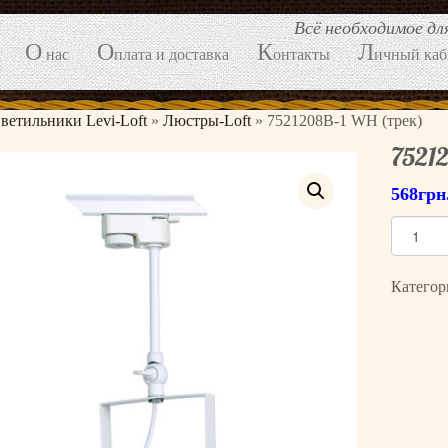
Всё необходимое д
О
О
К
Л
нас
плата и доставка
онтакты
ичный каб
ветильники Levi-Loft
»
Люстры-Loft
»
7521208B-1 WH (трек)
7521
568
грн
К
о
л
Категор
и
ч
е
с
т
в
о
т