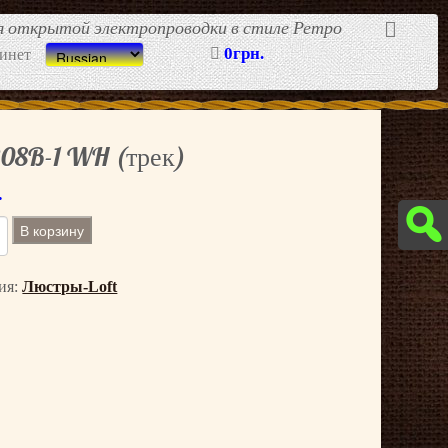
ля открытой электропроводки в стиле Ретро
0грн.
инет
208B-1 WH (трек)
.
В корзину
ия:
Люстры-Loft