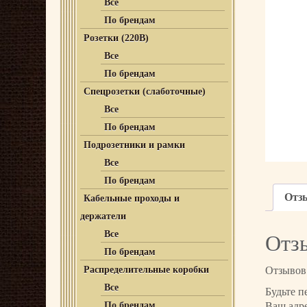
Все
По брендам
Розетки (220В)
Все
По брендам
Спецрозетки (слаботочные)
Все
По брендам
Подрозетники и рамки
Все
По брендам
Отз
Кабельные проходы и
держатели
Все
Отз
По брендам
Распределительные коробки
Отзывов 
Все
Будьте п
По брендам
Ваш адре