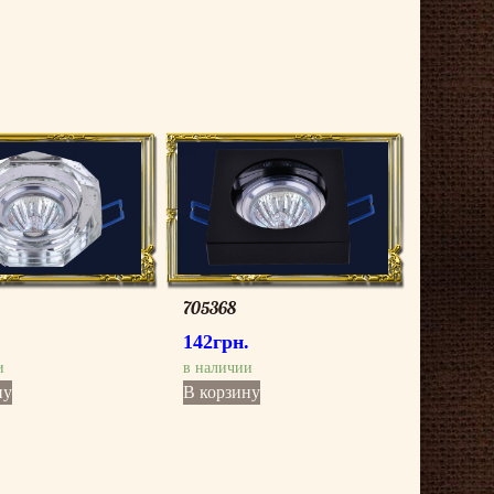
705368
142
грн.
и
в наличии
ну
В корзину