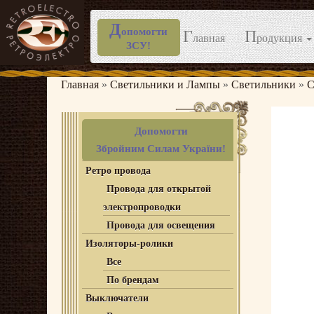
Д
опомогти
Г
П
лавная
родукция
ЗСУ!
Перейти
к
Главная
»
Светильники и Лампы
»
Светильники
»
С
содержимому
Допомогти
Збройним Силам України!
Ретро провода
Провода для открытой
электропроводки
Провода для освещения
Изоляторы-ролики
Все
По брендам
Выключатели