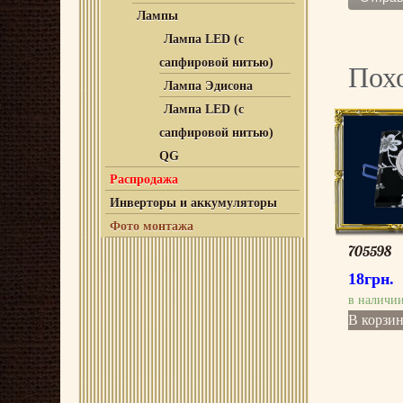
Лампы
Лампа LED (с
сапфировой нитью)
Пох
Лампа Эдисона
Лампа LED (с
сапфировой нитью)
QG
Распродажа
Инверторы и аккумуляторы
Фото монтажа
705598
18
грн.
в наличи
В корзи