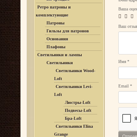
Ретро патроны и
Ваша оце
комплектующие
Патроны
Ваш отз
Гильзы для патронов
Основания
Плафоны
Светильники и лампы
Имя
*
Светильники
Светильники Wood-
Loft
Email
*
Светильники Levi-
Loft
Люстры-Loft
Подвесы-Loft
Бра-Loft
Светильники Elina
Grange