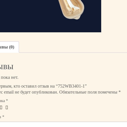
о
в
а
р
а
7
5
ывы (0)
2
W
B
ывы
3
4
пока нет.
0
ервым, кто оставил отзыв на “752WB3401-1”
1
с email не будет опубликован.
Обязательные поля помечены
*
-
1
нка
*
ыв
*