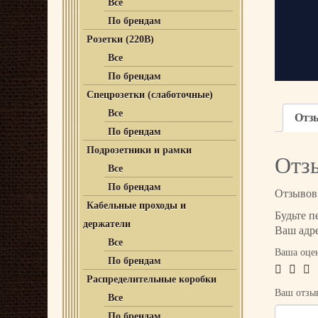
Все
По брендам
Розетки (220В)
Все
По брендам
Спецрозетки (слаботочные)
Все
Отз
По брендам
Подрозетники и рамки
Отз
Все
По брендам
Отзывов 
Кабельные проходы и
Будьте п
держатели
Ваш адре
Все
Ваша оце
По брендам
Распределительные коробки
Ваш отз
Все
По брендам