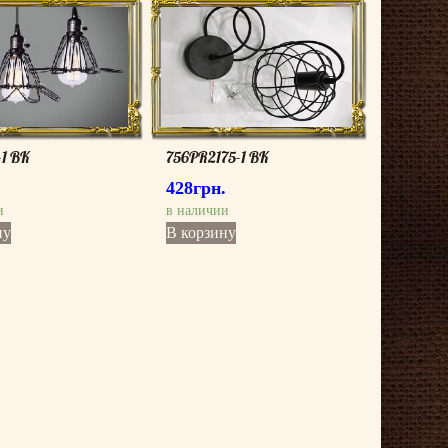
-1 BK
756PR2175-1 BK
.
428
грн.
и
в наличии
ну
В корзину