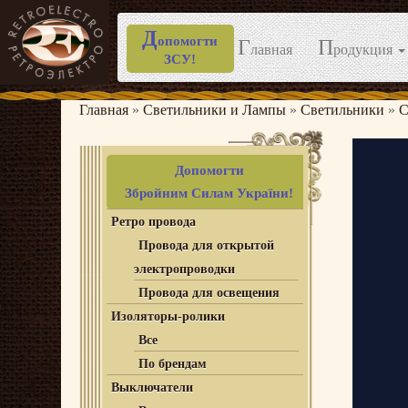
Д
опомогти
Г
П
лавная
родукция
ЗСУ!
Перейти
к
Главная
»
Светильники и Лампы
»
Светильники
»
С
содержимому
Допомогти
Збройним Силам України!
Ретро провода
Провода для открытой
электропроводки
Провода для освещения
Изоляторы-ролики
Все
По брендам
Выключатели