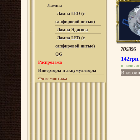
Лампы
Лампа LED (с
сапфировой нитью)
Лампа Эдисона
Лампа LED (с
сапфировой нитью)
705396
QG
142
грн.
Распродажа
в наличи
Инверторы и аккумуляторы
В корзи
Фото монтажа