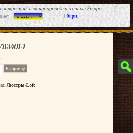
ля открытой электропроводки в стиле Ретро
0грн.
инет
B3401-1
.
В корзину
ия:
Люстры-Loft