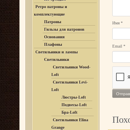
Ретро патроны и
комплектующие
Патроны
Имя
*
Гильзы для патронов
Основания
Плафоны
Email
*
Светильники и лампы
Светильники
Светильники Wood-
Loft
Светильники Levi-
Loft
Люстры-Loft
Подвесы-Loft
Бра-Loft
Пох
Светильники Elina
Grange