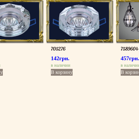
705276
7589604
142
грн.
457
грн
и
в наличии
в наличи
ну
В корзину
В корзи