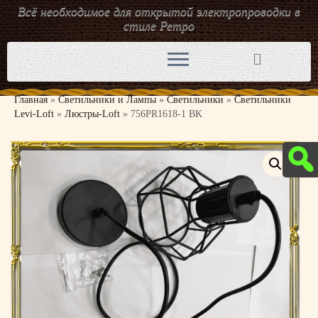
Всё необходимое для открытой электропроводки в
стиле Ретро
Перейти
к
содержимому
Главная
»
Светильники и Лампы
»
Светильники
»
Светильники
Levi-Loft
»
Люстры-Loft
»
756PR1618-1 BK