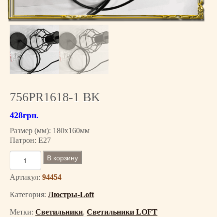
756PR1618-1 BK
428
грн.
Размер (мм): 180х160мм
Патрон: E27
К
В корзину
о
л
Артикул:
94454
и
Категория:
Люстры-Loft
ч
е
Метки:
Светильники
,
Светильники LOFT