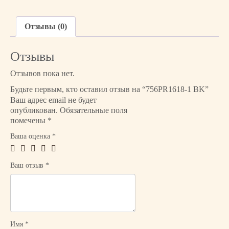
с
т
в
Отзывы (0)
о
т
Отзывы
о
в
Отзывов пока нет.
а
Будьте первым, кто оставил отзыв на “756PR1618-1 BK”
р
Ваш адрес email не будет
а
опубликован.
Обязательные поля
7
помечены
*
5
Ваша оценка
*
6
P
R
Ваш отзыв
*
1
6
1
8
-
Имя
*
1