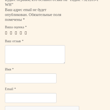
в
WH”
Ваш адрес email не будет
а
опубликован.
Обязательные поля
р
помечены
*
а
П
Ваша оценка
*
і
д
Ваш отзыв
*
в
і
с
7
5
2
Имя
*
1
2
0
Email
*
5
-
1
W