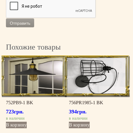
H
Похожие товары
752PB9-1 BK
756PR1985-1 BK
723
грн.
394
грн.
в наличии
в наличии
В корзину
В корзину