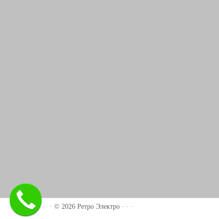
·
© 2026
Ретро Электро
·
·
·