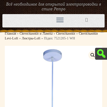
Всё необходимое для открытой электропроводки в
стиле Ретро
Перейти
к
содержимому
Главная
»
Светильники и Лампы
»
Светильники
»
Светильники
Levi-Loft
»
Люстры-Loft
»
Підвіс 7521205-1 WH