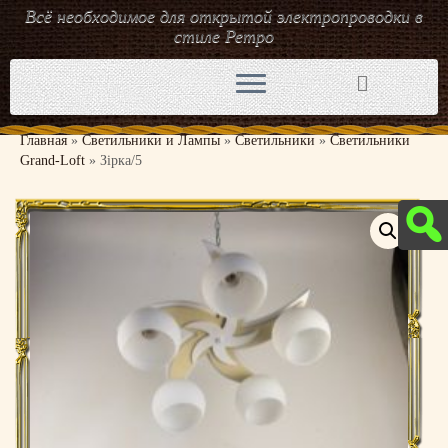
Всё необходимое для открытой электропроводки в
стиле Ретро
Перейти
к
содержимому
Главная
»
Светильники и Лампы
»
Светильники
»
Светильники
Grand-Loft
»
Зірка/5