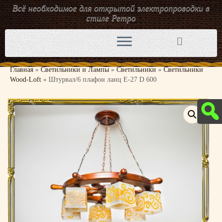
Всё необходимое для открытой электропроводки в
стиле Ретро
Перейти
к
содержимому
Главная
»
Светильники и Лампы
»
Светильники
»
Светильники
Wood-Loft
»
Штурвал/6 плафон ланц Е-27 D 600