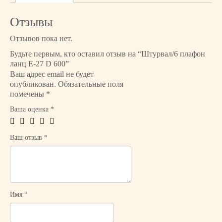
о
т
Отзывы
о
в
Отзывов пока нет.
а
Будьте первым, кто оставил отзыв на “Штурвал/6 плафон
р
ланц Е-27 D 600”
а
Ваш адрес email не будет
Ш
опубликован.
Обязательные поля
т
помечены
*
у
Ваша оценка
*
р
в
а
Ваш отзыв
*
л/
6
п
л
а
Имя
*
ф
о
н