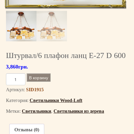
Штурвал/6 плафон ланц Е-27 D 600
3,860
грн.
К
В корзину
о
л
Артикул:
SID1915
и
Категория:
Светильники Wood-Loft
ч
е
Метки:
Светильники
,
Светильники из дерева
с
т
в
Отзывы (0)