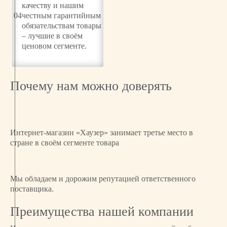
c
качеству и нашим
W
04
честным гарантийным
D
обязательствам товары
E
– лучшие в своём
0
ценовом сегменте.
1
1
4
Почему нам можно доверять
5
9
Интернет-магазин «Хаузер» занимает третье место в
стране в своём сегменте товара
Мы обладаем и дорожим репутацией ответственного
поставщика.
Преимущества нашей компании