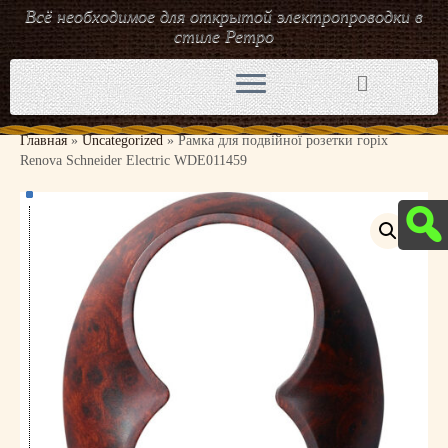
Всё необходимое для открытой электропроводки в
стиле Ретро
Перейти
к
содержимому
Главная
»
Uncategorized
»
Рамка для подвійної розетки горіх
Renova Schneider Electric WDE011459