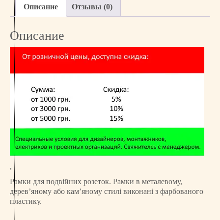
с
Описание
Отзывы (0)
т
в
Описание
о
т
о
в
а
р
а
Р
а
м
к
а
д
,
л
Рамки для подвійних розеток. Рамки в металевому,
я
дерев’яному або кам’яному стилі виконані з фарбованого
п
пластику.
о
д