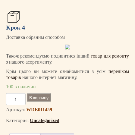
Крок 4
Доставка обраним способом
Також рекомендуємо подивитися інший
товар для ремонту
з нашого асортименту.
Крім цього ви можете ознайомитися з усім
переліком
товарів
нашого інтернет-магазину.
100 в наличии
К
В корзину
о
л
Артикул:
WDE011459
и
Категория:
Uncategorized
ч
е