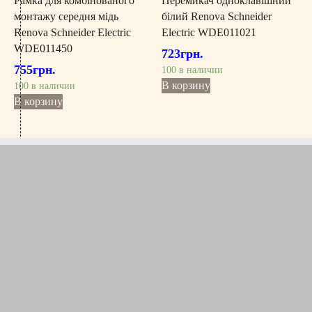
Рамка для комбінованого
Перемикач одноклавішний
монтажу середня мідь
білий Renova Schneider
Renova Schneider Electric
Electric WDE011021
WDE011450
723
грн.
755
грн.
100 в наличии
В корзину
100 в наличии
В корзину