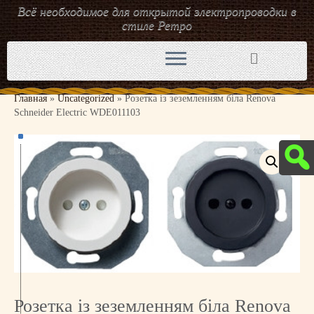
Всё необходимое для открытой электропроводки в
стиле Ретро
Перейти
к
содержимому
Главная
»
Uncategorized
»
Розетка із зеземленням біла Renova
Schneider Electric WDE011103
Розетка із зеземленням біла Renova