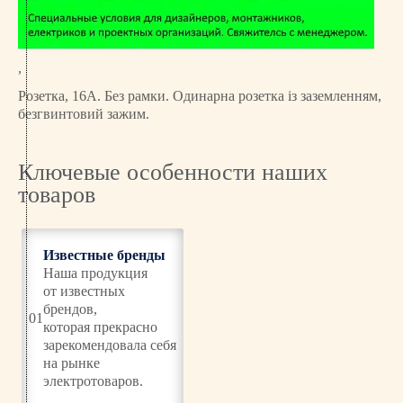
з
е
т
к
,
а
Розетка, 16А. Без рамки. Одинарна розетка із заземленням,
і
безгвинтовий зажим.
з
з
е
Ключевые особенности наших
з
товаров
е
м
л
Известные бренды
е
Наша продукция
н
от известных
н
брендов,
01
я
которая прекрасно
м
зарекомендовала себя
б
на рынке
і
электротоваров.
л