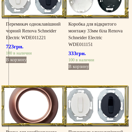
Перемикач одноклавішний
Коробка для відкритого
чорний Renova Schneider
монтажу 33мм біла Renova
Electric WDE011221
Schneider Electric
WDE011151
723
грн.
333
грн.
100 в наличии
В корзину
100 в наличии
В корзину