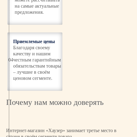
t
на самые актуальные
r
предложения.
i
c
W
D
Приемлемые цены
E
Благодаря своему
0
качеству и нашим
1
04
честным гарантийным
1
обязательствам товары
1
– лучшие в своём
0
ценовом сегменте.
3
Почему нам можно доверять
Интернет-магазин «Хаузер» занимает третье место в
стране в своём сегменте товара