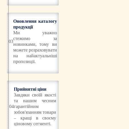
Оновлення каталогу
продукції
Ми уважно
стежимо за
03
новинками, тому ви
можете розраховувати
на найактуальніші
пропозиції.
Прийнятні ціни
Завдяки своїй якості
та нашим чесним
04
гарантійним
зобов'язанням товари
– кращі в своєму
ціновому сегменті.