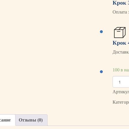
Крок 
Оплата 
Крок 
Доставк
100 в н
К
о
л
Артику
и
Категор
ч
е
с
сание
Отзывы (0)
т