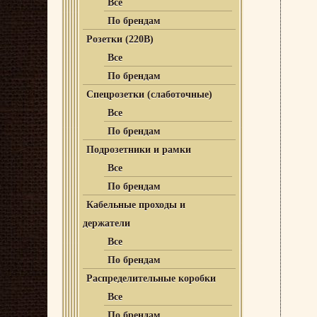
Все
По брендам
Розетки (220В)
Все
По брендам
Спецрозетки (слаботочные)
Все
По брендам
Подрозетники и рамки
Все
По брендам
Кабельные проходы и
держатели
Все
По брендам
Распределительные коробки
Все
По брендам