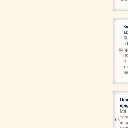
З
а
Бі
60
02
п
не
з
т
не
Оно
про
М
с
03
нов