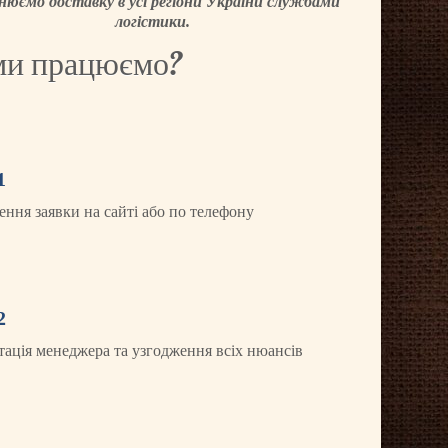
снюємо доставку в усі регіони України службами
логістики.
ми працюємо?
1
ння заявки на сайті або по телефону
2
тація менеджера та узгодження всіх нюансів