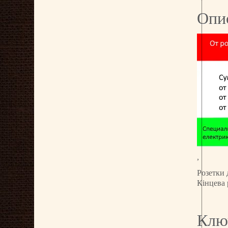
Опи
,
Розетки 
Кінцева
Клю