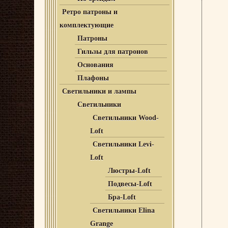
Ретро патроны и
комплектующие
Патроны
Гильзы для патронов
Основания
Плафоны
Светильники и лампы
Светильники
Светильники Wood-
Loft
Светильники Levi-
Loft
Люстры-Loft
Подвесы-Loft
Бра-Loft
Светильники Elina
Grange