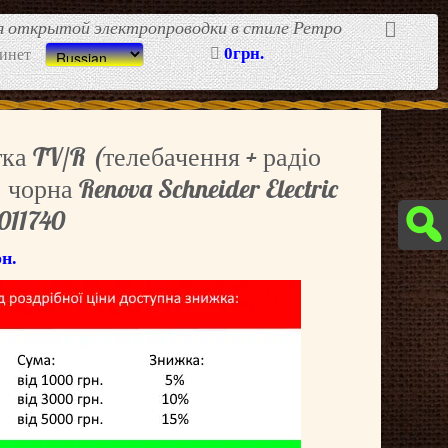
ля открытой электропроводки в стиле Ретро
0грн.
инет
тка TV/R (телебачення + радіо
 чорна Renova Schneider Electric
11740
рн.