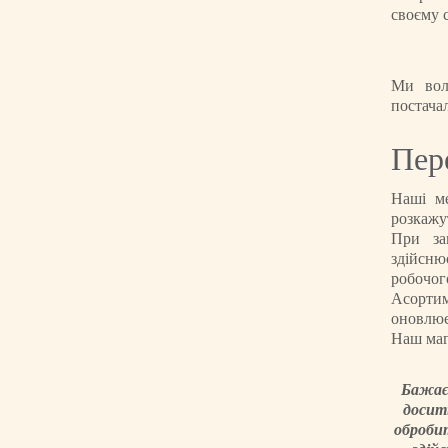
своєму с
Ми вол
постача
Пер
Наші м
розкажу
При за
здійсню
робочог
Асортим
оновлює
Наш маг
Бажає
досит
обробит