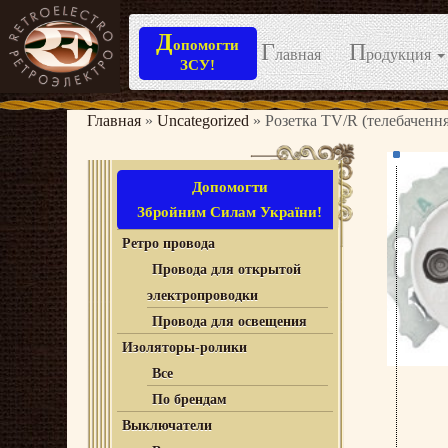
Д
опомогти
Г
П
лавная
родукция
ЗСУ!
Перейти
к
Главная
»
Uncategorized
»
Розетка TV/R (телебачення
содержимому
Допомогти
Збройним Силам України!
Ретро провода
Провода для открытой
электропроводки
Провода для освещения
Изоляторы-ролики
Все
По брендам
Выключатели