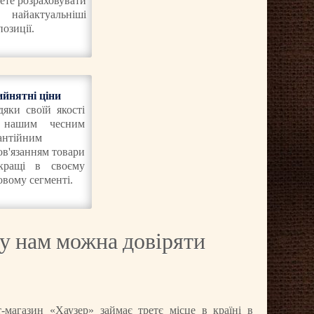
ете розраховувати
найактуальніші
озиції.
йнятні ціни
дяки своїй якості
 нашим чесним
антійним
ов'язанням товари
кращі в своєму
овому сегменті.
у нам можна довіряти
т-магазин «Хаузер» займає третє місце в країні в