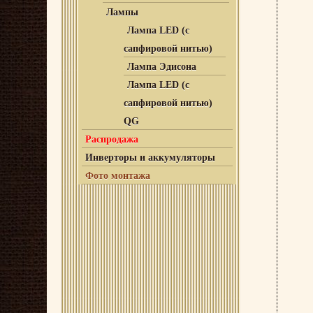
Лампы
Лампа LED (с
сапфировой нитью)
Лампа Эдисона
Лампа LED (с
сапфировой нитью)
QG
Распродажа
Инверторы и аккумуляторы
Фото монтажа