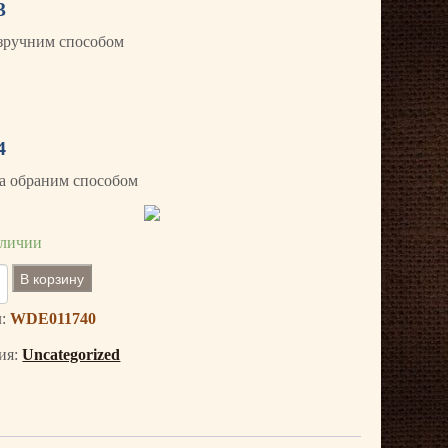
3
зручним способом
4
а обраним способом
аличии
В корзину
л:
WDE011740
ия:
Uncategorized