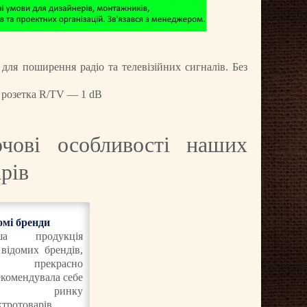
 для поширення радіо та телевізійних сигналів. Без
 розетка R/TV — 1 dB
чові особливості наших
рів
омі бренди
ша продукція
 відомих брендів,
а прекрасно
екомендувала себе
а ринку
ктротоварів.