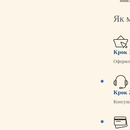
здій
Як 
Крок 
Оформле
Крок 
Консуль