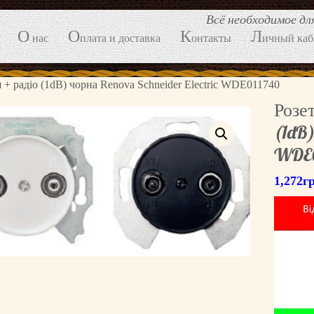
Всё необходимое д
О
О
К
Л
нас
плата и доставка
онтакты
ичный каб
 + радіо (1dB) чорна Renova Schneider Electric WDE011740
Розе
(1dB)
WDE0
1,272
г