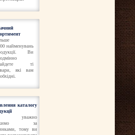
начний
сортимент
льше
00 найменувань
родукції. Ви
одмінно
найдете ті
овари, які вам
обхідні.
влення каталогу
дукції
и уважно
тежимо за
инками, тому ви