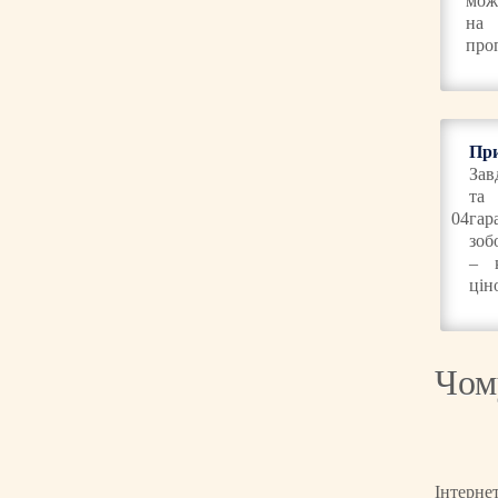
мож
на 
проп
При
Зав
та
04
гар
зоб
– 
цін
Чом
Інтерне