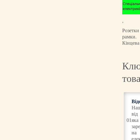
,
Розетки
рамки.
Кінцева
Клю
това
Від
На
від
01
як
зар
н
еле