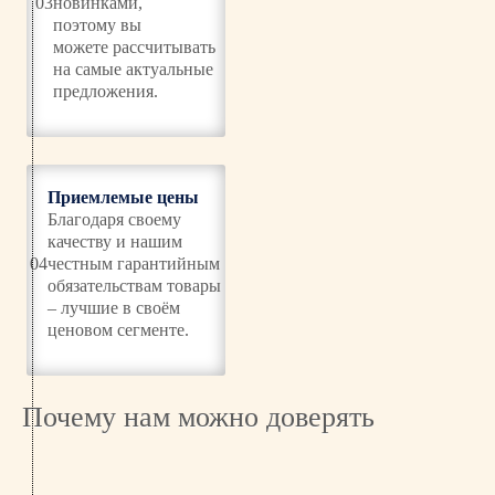
03
новинками,
e
поэтому вы
i
можете рассчитывать
d
на самые актуальные
e
предложения.
r
E
l
e
Приемлемые цены
c
Благодаря своему
t
качеству и нашим
r
04
честным гарантийным
i
обязательствам товары
c
– лучшие в своём
W
ценовом сегменте.
D
E
0
Почему нам можно доверять
1
1
1