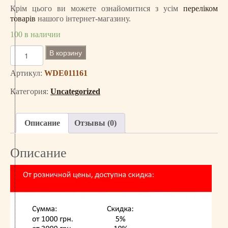
Крім цього ви можете ознайомитися з усім
переліком
товарів
нашого інтернет-магазину.
100 в наличии
К
В корзину
о
л
Артикул:
WDE011161
и
Категория:
Uncategorized
ч
е
с
Описание
Отзывы (0)
т
в
Описание
о
т
о
в
а
р
а