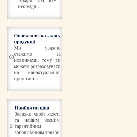
товари, які вам
необхідні.
Оновлення каталогу
продукції
Ми уважно
стежимо за
03
новинками, тому ви
можете розраховувати
на найактуальніші
пропозиції.
Прийнятні ціни
Завдяки своїй якості
та нашим чесним
04
гарантійним
зобов'язанням товари