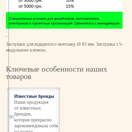
З
а
г
л
у
ш
,
к
Заглушки для відкритого монтажу, Ø 83 мм. Заглушка з 5-
а
модульною клемою.
з
5
-т
Ключевые особенности наших
и
товаров
м
о
д
Известные бренды
у
Наша продукция
л
от известных
ь
брендов,
01
н
которая прекрасно
о
зарекомендовала себя
ї
на рынке