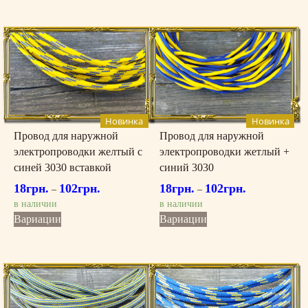
имеет
имеет
несколько
несколько
вариаций.
вариаций.
Опции
Опции
можно
можно
выбрать
выбрать
на
на
странице
странице
Новинка
Новинка
товара.
товара.
Провод для наружной
Провод для наружной
электропроводки желтый с
электропроводки жетлый +
синей 3030 вставкой
синий 3030
18
грн.
102
грн.
18
грн.
102
грн.
–
–
в наличии
в наличии
Этот
Этот
Вариации
Вариации
товар
товар
имеет
имеет
несколько
несколько
вариаций.
вариаций.
Опции
Опции