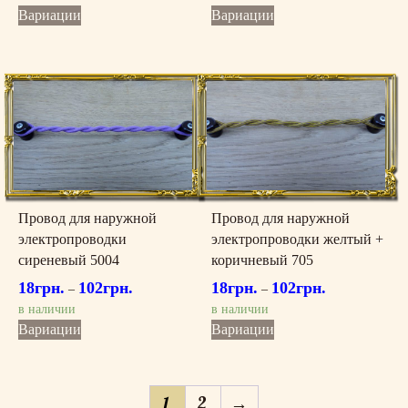
Этот
Этот
Вариации
Вариации
товар
товар
имеет
имеет
несколько
несколько
вариаций.
вариаций.
Опции
Опции
можно
можно
выбрать
выбрать
на
на
странице
странице
товара.
товара.
Провод для наружной
Провод для наружной
электропроводки
электропроводки желтый +
сиреневый 5004
коричневый 705
18
грн.
102
грн.
18
грн.
102
грн.
–
–
в наличии
в наличии
Этот
Этот
Вариации
Вариации
товар
товар
имеет
имеет
несколько
несколько
1
2
→