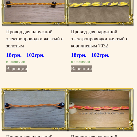
можно
можно
выбрать
выбрать
на
на
странице
странице
товара.
товара.
Провод для наружной
Провод для наружной
электропроводки желтый с
электропроводки желтый с
золотым
коричневым 7032
18
грн.
102
грн.
18
грн.
102
грн.
–
–
в наличии
в наличии
Этот
Этот
Вариации
Вариации
товар
товар
имеет
имеет
несколько
несколько
вариаций.
вариаций.
Опции
Опции
можно
можно
выбрать
выбрать
на
на
странице
странице
товара.
товара.
Провод для наружной
Провод для наружной