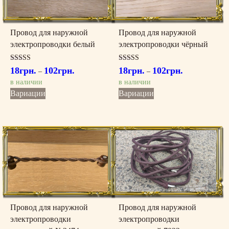
Провод для наружной
Провод для наружной
электропроводки белый
электропроводки чёрный
Оценка
Оценка
18
грн.
102
грн.
18
грн.
102
грн.
–
–
5.00
4.00
из 5
из 5
в наличии
в наличии
Этот
Этот
Вариации
Вариации
товар
товар
имеет
имеет
несколько
несколько
вариаций.
вариаций.
Опции
Опции
можно
можно
выбрать
выбрать
на
на
странице
странице
товара.
товара.
Провод для наружной
Провод для наружной
электропроводки
электропроводки