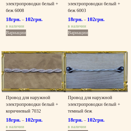
электропроводки белый +
электропроводки белый +
беж 6008
беж 6003
18
грн.
102
грн.
18
грн.
102
грн.
–
–
в наличии
в наличии
Этот
Этот
Вариации
Вариации
товар
товар
имеет
имеет
несколько
несколько
вариаций.
вариаций.
Опции
Опции
можно
можно
выбрать
выбрать
на
на
странице
странице
товара.
товара.
Провод для наружной
Провод для наружной
электропроводки белый +
электропроводки белый +
коричневый 7032
темный беж
18
грн.
102
грн.
18
грн.
102
грн.
–
–
в наличии
в наличии