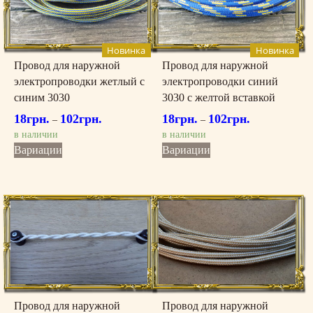
можно
можно
выбрать
выбрать
на
на
странице
странице
Новинка
Новинка
товара.
товара.
Провод для наружной
Провод для наружной
электропроводки жетлый c
электропроводки синий
синим 3030
3030 c желтой вставкой
18
грн.
102
грн.
18
грн.
102
грн.
–
–
в наличии
в наличии
Этот
Этот
Вариации
Вариации
товар
товар
имеет
имеет
несколько
несколько
вариаций.
вариаций.
Опции
Опции
можно
можно
выбрать
выбрать
на
на
странице
странице
товара.
товара.
Провод для наружной
Провод для наружной