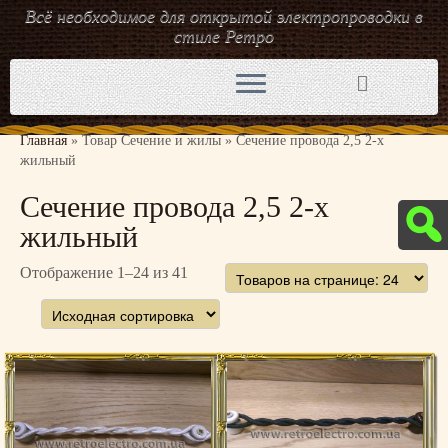
Всё необходимое для открытой электропроводки в
стиле Ретро
Перейти
к
содержимому
Главная
»
Товар Сечение и жилы
»
Сечение провода 2,5 2-х
жильный
Сечение провода 2,5 2-х
жильный
Отображение 1–24 из 41