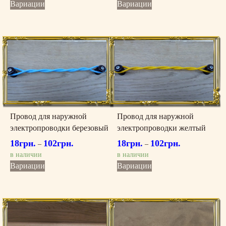
Этот
Этот
Вариации
Вариации
товар
товар
имеет
имеет
несколько
несколько
вариаций.
вариаций.
Опции
Опции
можно
можно
выбрать
выбрать
на
на
странице
странице
товара.
товара.
Провод для наружной
Провод для наружной
электропроводки березовый
электропроводки желтый
18
грн.
102
грн.
18
грн.
102
грн.
–
–
в наличии
в наличии
Этот
Этот
Вариации
Вариации
товар
товар
имеет
имеет
несколько
несколько
вариаций.
вариаций.
Опции
Опции