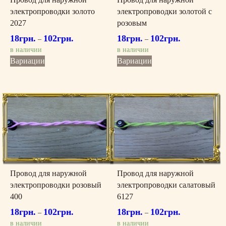
электропроводки золото
электропроводки золотой с
2027
розовым
18
грн.
102
грн.
18
грн.
102
грн.
–
–
в наличии
в наличии
Этот
Этот
Вариации
Вариации
товар
товар
имеет
имеет
несколько
несколько
вариаций.
вариаций.
Опции
Опции
можно
можно
выбрать
выбрать
на
на
странице
странице
товара.
товара.
Провод для наружной
Провод для наружной
электропроводки розовый
электропроводки салатовый
400
6127
18
грн.
102
грн.
18
грн.
102
грн.
–
–
в наличии
в наличии