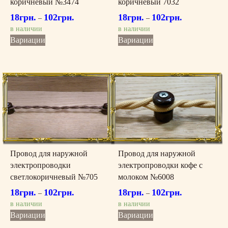
коричневый №3474
коричневый 7032
18
грн.
102
грн.
18
грн.
102
грн.
–
–
в наличии
в наличии
Этот
Этот
Вариации
Вариации
товар
товар
имеет
имеет
несколько
несколько
вариаций.
вариаций.
Опции
Опции
можно
можно
выбрать
выбрать
на
на
странице
странице
товара.
товара.
Провод для наружной
Провод для наружной
электропроводки
электропроводки кофе с
светлокоричневый №705
молоком №6008
18
грн.
102
грн.
18
грн.
102
грн.
–
–
в наличии
в наличии
Этот
Этот
Вариации
Вариации
товар
товар