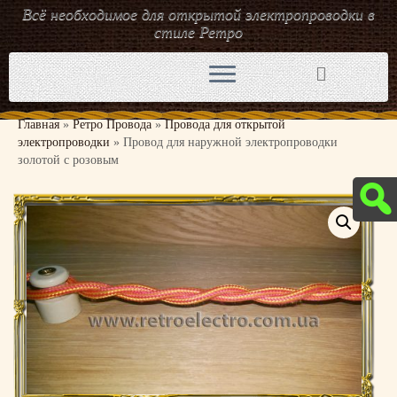
Всё необходимое для открытой электропроводки в
стиле Ретро
Перейти
к
содержимому
Главная
»
Ретро Провода
»
Провода для открытой
электропроводки
»
Провод для наружной электропроводки
золотой с розовым