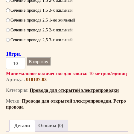
Сечение провода 1,5 2-х жильный
Сечение провода 1,5 3-х жильный
Сечение провода 2,5 1-но жильный
Сечение провода 2,5 2-х жильный
Сечение провода 2,5 3-х жильный
18
грн.
К
В корзину
о
л
Минимальное количество для заказа: 10 метров/единиц
Артикул:
010107-03
и
ч
Категория:
Провода для открытой электропроводки
е
с
Метки:
Провода для открытой электропроводки
,
Ретро
т
провода
в
о
Детали
Отзывы (0)
т
о