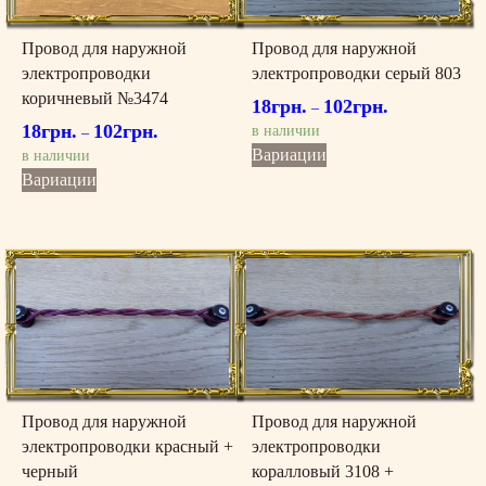
й
э
Провод для наружной
Провод для наружной
л
электропроводки
электропроводки серый 803
е
коричневый №3474
18
грн.
102
грн.
к
–
18
грн.
102
грн.
т
в наличии
–
р
Этот
Вариации
в наличии
о
товар
Этот
Вариации
п
имеет
товар
р
несколько
имеет
о
вариаций.
несколько
в
Опции
вариаций.
о
можно
Опции
д
выбрать
можно
к
на
выбрать
и
странице
на
з
товара.
странице
о
товара.
Провод для наружной
Провод для наружной
л
электропроводки красный +
электропроводки
о
черный
коралловый 3108 +