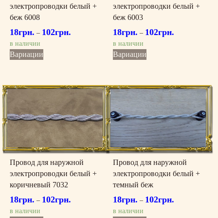
электропроводки белый +
электропроводки белый +
беж 6008
беж 6003
18
грн.
102
грн.
18
грн.
102
грн.
–
–
в наличии
в наличии
Этот
Этот
Вариации
Вариации
товар
товар
имеет
имеет
несколько
несколько
вариаций.
вариаций.
Опции
Опции
можно
можно
выбрать
выбрать
на
на
странице
странице
товара.
товара.
Провод для наружной
Провод для наружной
электропроводки белый +
электропроводки белый +
коричневый 7032
темный беж
18
грн.
102
грн.
18
грн.
102
грн.
–
–
в наличии
в наличии