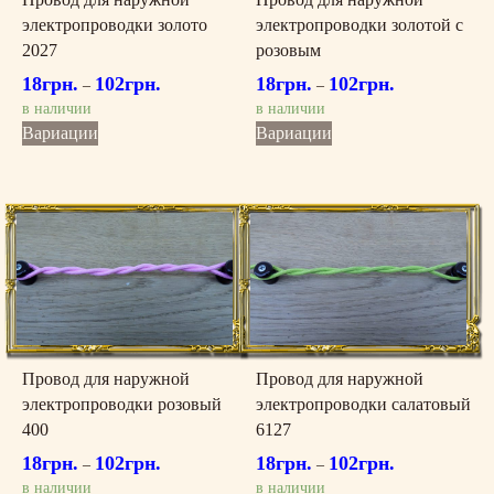
электропроводки золото
электропроводки золотой с
2027
розовым
18
грн.
102
грн.
18
грн.
102
грн.
–
–
в наличии
в наличии
Этот
Этот
Вариации
Вариации
товар
товар
имеет
имеет
несколько
несколько
вариаций.
вариаций.
Опции
Опции
можно
можно
выбрать
выбрать
на
на
странице
странице
товара.
товара.
Провод для наружной
Провод для наружной
электропроводки розовый
электропроводки салатовый
400
6127
18
грн.
102
грн.
18
грн.
102
грн.
–
–
в наличии
в наличии