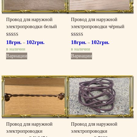
Провод для наружной
Провод для наружной
электропроводки белый
электропроводки чёрный
Оценка
Оценка
18
грн.
102
грн.
18
грн.
102
грн.
–
–
5.00
4.00
из 5
из 5
в наличии
в наличии
Этот
Этот
Вариации
Вариации
товар
товар
имеет
имеет
несколько
несколько
вариаций.
вариаций.
Опции
Опции
можно
можно
выбрать
выбрать
на
на
странице
странице
товара.
товара.
Провод для наружной
Провод для наружной
электропроводки
электропроводки