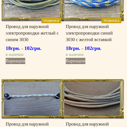
можно
можно
выбрать
выбрать
на
на
странице
странице
Новинка
Новинка
товара.
товара.
Провод для наружной
Провод для наружной
электропроводки жетлый c
электропроводки синий
синим 3030
3030 c желтой вставкой
18
грн.
102
грн.
18
грн.
102
грн.
–
–
в наличии
в наличии
Этот
Этот
Вариации
Вариации
товар
товар
имеет
имеет
несколько
несколько
вариаций.
вариаций.
Опции
Опции
можно
можно
выбрать
выбрать
на
на
странице
странице
товара.
товара.
Провод для наружной
Провод для наружной