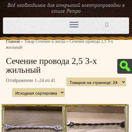
Всё необходимое для открытой электропроводки в
стиле Ретро
Перейти
к
содержимому
Главная
»
Товар Сечение и жилы
»
Сечение провода 2,5 3-х
жильный
Сечение провода 2,5 3-х
жильный
Отображение 1–24 из 41