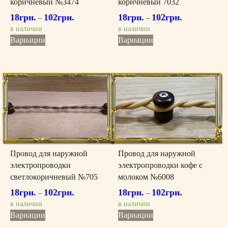
коричневый №3474
коричневый 7032
18
грн.
102
грн.
18
грн.
102
грн.
–
–
в наличии
в наличии
Этот
Этот
Вариации
Вариации
товар
товар
имеет
имеет
несколько
несколько
вариаций.
вариаций.
Опции
Опции
можно
можно
выбрать
выбрать
на
на
странице
странице
товара.
товара.
Провод для наружной
Провод для наружной
электропроводки
электропроводки кофе с
светлокоричневый №705
молоком №6008
18
грн.
102
грн.
18
грн.
102
грн.
–
–
в наличии
в наличии
Этот
Этот
Вариации
Вариации
товар
товар