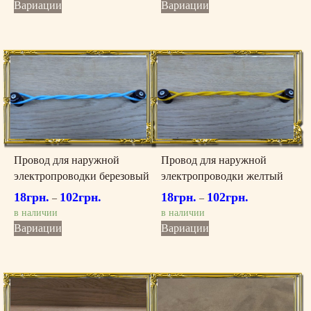
Этот
Этот
Вариации
Вариации
товар
товар
имеет
имеет
несколько
несколько
вариаций.
вариаций.
Опции
Опции
можно
можно
выбрать
выбрать
на
на
странице
странице
товара.
товара.
Провод для наружной
Провод для наружной
электропроводки березовый
электропроводки желтый
18
грн.
102
грн.
18
грн.
102
грн.
–
–
в наличии
в наличии
Этот
Этот
Вариации
Вариации
товар
товар
имеет
имеет
несколько
несколько
вариаций.
вариаций.
Опции
Опции