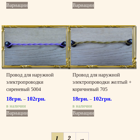
Этот
Этот
Вариации
Вариации
товар
товар
имеет
имеет
несколько
несколько
вариаций.
вариаций.
Опции
Опции
можно
можно
выбрать
выбрать
на
на
странице
странице
товара.
товара.
Провод для наружной
Провод для наружной
электропроводки
электропроводки желтый +
сиреневый 5004
коричневый 705
18
грн.
102
грн.
18
грн.
102
грн.
–
–
в наличии
в наличии
Этот
Этот
Вариации
Вариации
товар
товар
имеет
имеет
несколько
несколько
1
2
→