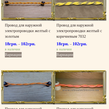
можно
можно
выбрать
выбрать
на
на
странице
странице
товара.
товара.
Провод для наружной
Провод для наружной
электропроводки желтый с
электропроводки желтый с
золотым
коричневым 7032
18
грн.
102
грн.
18
грн.
102
грн.
–
–
в наличии
в наличии
Этот
Этот
Вариации
Вариации
товар
товар
имеет
имеет
несколько
несколько
вариаций.
вариаций.
Опции
Опции
можно
можно
выбрать
выбрать
на
на
странице
странице
товара.
товара.
Провод для наружной
Провод для наружной