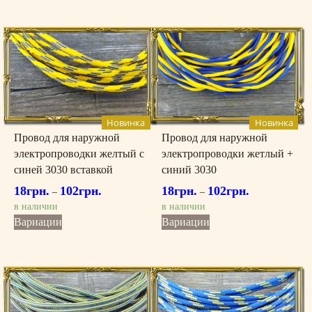
имеет
имеет
несколько
несколько
вариаций.
вариаций.
Опции
Опции
можно
можно
выбрать
выбрать
на
на
странице
странице
Новинка
Новинка
товара.
товара.
Провод для наружной
Провод для наружной
электропроводки желтый с
электропроводки жетлый +
синей 3030 вставкой
синий 3030
18
грн.
102
грн.
18
грн.
102
грн.
–
–
в наличии
в наличии
Этот
Этот
Вариации
Вариации
товар
товар
имеет
имеет
несколько
несколько
вариаций.
вариаций.
Опции
Опции