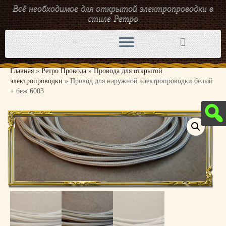
Всё необходимое для открытой электропроводки в
стиле Ретро
Перейти
к
содержимому
Главная
»
Ретро Провода
»
Провода для открытой
электропроводки
»
Провод для наружной электропроводки белый
+ беж 6003