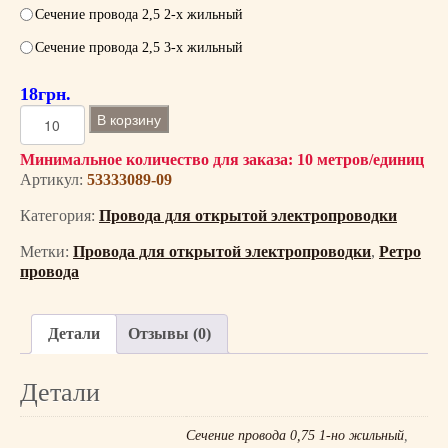
Сечение провода 2,5 2-х жильный
Сечение провода 2,5 3-х жильный
18
грн.
К
В корзину
о
л
Минимальное количество для заказа: 10 метров/единиц
Артикул:
53333089-09
и
ч
Категория:
Провода для открытой электропроводки
е
с
Метки:
Провода для открытой электропроводки
,
Ретро
т
провода
в
о
Детали
Отзывы (0)
т
о
в
Детали
а
р
Сечение провода 0,75 1-но жильный
,
а