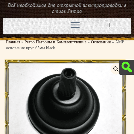
Всё необходимое для открытой электропроводки в
стиле Ретро
Перейти
к
содержимому
Главная
»
Ретро Патроны и Комплектующие
»
Основания
»
AMP
основание круг 65мм black