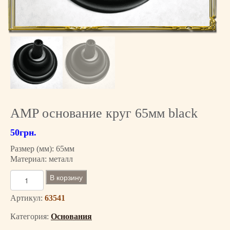
AMP основание круг 65мм black
50
грн.
Размер (мм): 65мм
Материал: металл
К
В корзину
о
л
Артикул:
63541
и
Категория:
Основания
ч