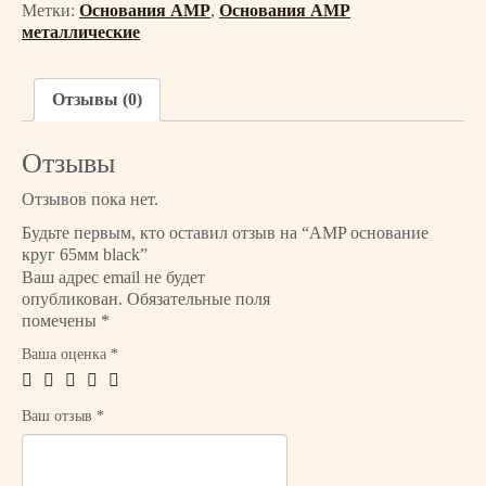
е
Метки:
Основания AMP
,
Основания AMP
с
металлические
т
в
о
Отзывы (0)
т
о
Отзывы
в
а
Отзывов пока нет.
р
Будьте первым, кто оставил отзыв на “AMP основание
а
круг 65мм black”
A
Ваш адрес email не будет
M
опубликован.
Обязательные поля
P
помечены
*
о
Ваша оценка
*
с
н
о
Ваш отзыв
*
в
а
н