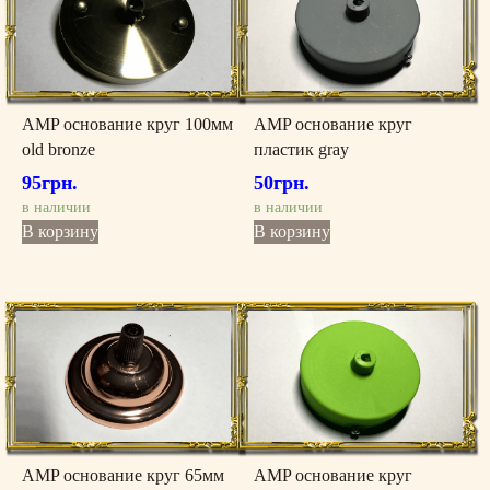
AMP основание круг 100мм
AMP основание круг
old bronze
пластик gray
95
грн.
50
грн.
в наличии
в наличии
В корзину
В корзину
AMP основание круг 65мм
AMP основание круг