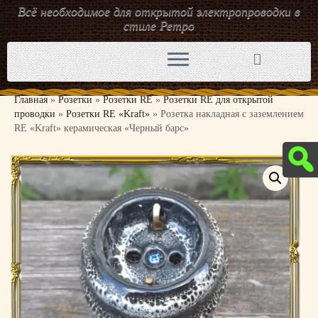
Всё необходимое для открытой электропроводки в
стиле Ретро
Перейти
к
содержимому
Главная
»
Розетки
»
Розетки RE
»
Розетки RE для открытой
проводки
»
Розетки RE «Kraft»
»
Розетка накладная с заземлением
RE «Kraft» керамическая «Черный барс»