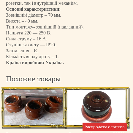
розетки, так і внутрішній механізм.
е
Основні характеристики:
т
Зовнішній діаметр – 70 мм.
к
Висота – 40 мм.
а
Тип монтажу- зовнішній (накладний).
н
Напруга 220 — 250 В.
а
Сила струму – 16 А.
Ступінь захисту — IP20.
к
Заземлення – Є.
л
Кількість вводу дроту – 1.
а
Країна виробник: Україна.
д
н
Похожие товары
а
я
с
з
а
з
е
м
Распродажа остатков!
л