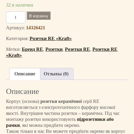
32 в наличии
К
В корзину
о
л
Артикул:
14326421
и
Категория:
Розетки RE «Kraft»
ч
е
Метки:
Бренд RE
,
Розетки
,
Розетки RE
,
Розетки RE
с
«Kraft»
т
в
о
Описание
Отзывы (0)
т
о
Описание
в
а
Корпус (основа)
розетки керамічної
серії RE
р
виготовляється з електротехнічного фарфору високої
якості. Внутрішня частина розетки – керамічна. Під час
а
монтажу розетки використовують
підрозетники або
Р
рамки
, які можна придбати окремо.
о
Також тільки в нас Ви можете придбати окремо як корпус
з