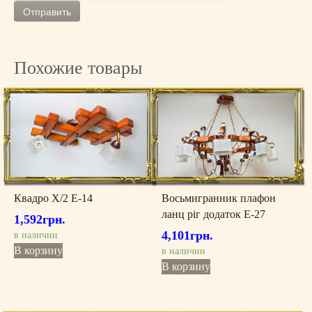
E
G
-
0
0
Похожие товары
7
3
Квадро X/2 Е-14
Восьмигранник плафон
ланц ріг додаток Е-27
1,592
грн.
4,101
грн.
в наличии
В корзину
в наличии
В корзину