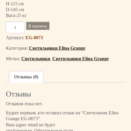
H-115 см
D-145 см
Вага-25 кг
К
В корзину
о
л
Артикул:
EG-0073
и
Категория:
Светильники Elina Grange
ч
е
Метки:
Светильники
,
Светильники Elina Grange
с
т
в
Отзывы (0)
о
т
Отзывы
о
в
Отзывов пока нет.
а
Будьте первым, кто оставил отзыв на “Светильник Elina
р
Grange EG-0073”
а
Ваш адрес email не будет
С
опубликован.
Обязательные поля