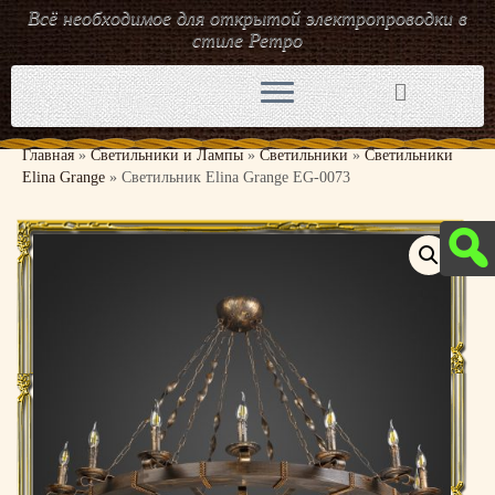
Всё необходимое для открытой электропроводки в
стиле Ретро
Перейти
к
содержимому
Главная
»
Светильники и Лампы
»
Светильники
»
Светильники
Elina Grange
»
Светильник Elina Grange EG-0073