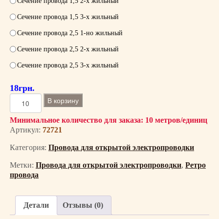
Сечение провода 1,5 2-х жильный
Сечение провода 1,5 3-х жильный
Сечение провода 2,5 1-но жильный
Сечение провода 2,5 2-х жильный
Сечение провода 2,5 3-х жильный
18
грн.
К
В корзину
о
л
Минимальное количество для заказа: 10 метров/единиц
Артикул:
72721
и
ч
Категория:
Провода для открытой электропроводки
е
с
Метки:
Провода для открытой электропроводки
,
Ретро
т
провода
в
о
Детали
Отзывы (0)
т
о