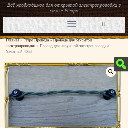
Всё необходимое для открытой электропроводки в
стиле Ретро
Перейти
к
содержимому
Главная
»
Ретро Провода
»
Провода для открытой
электропроводки
»
Провод для наружной электропроводки
болотный 4053